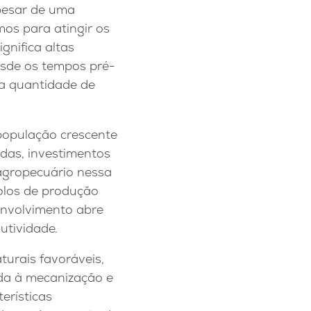
apesar de uma
mos para atingir os
ignifica altas
esde os tempos pré-
 a quantidade de
 população crescente
adas, investimentos
 agropecuário nessa
polos de produção
senvolvimento abre
utividade.
turais favoráveis,
da à mecanização e
erísticas