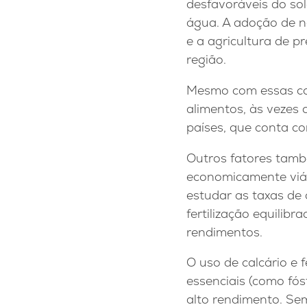
desfavoráveis ​​do so
água. A adoção de n
e a agricultura de p
região.
Mesmo com essas con
alimentos, às vezes 
países, que conta c
Outros fatores tamb
economicamente viável
estudar as taxas de
fertilização equilib
rendimentos.
O uso de calcário e f
essenciais (como fós
alto rendimento. Sem