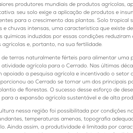
aiores produtores mundiais de produtos agrícolas, 
ativa: seu solo exige a aplicação de produtos e insu
ientes para o crescimento das plantas. Solo tropical s
 e chuvas intensas, uma característica que existe d
es químicas induzidas por essas condições reduziram
 agrícolas e, portanto, na sua fertilidade.
z de terras naturalmente férteis para alimentar uma
atividade agrícola para o Cerrado. Nas últimas déc
m apoiado a pesquisa agrícola e incentivado o setor
roporcionou ao Cerrado se tornar um dos principais 
 plantio de florestas. O sucesso desse esforço de de
 para a expansão agrícola sustentável e de alta prod
ltura nessa região foi possibilitada por condições na
undantes, temperaturas amenas, topografia adequa
. Ainda assim, a produtividade é limitada por caract