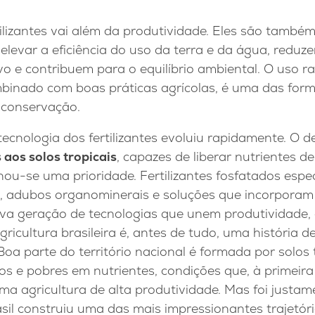
ilizantes vai além da produtividade. Eles são também
 elevar a eficiência do uso da terra e da água, redu
vo e contribuem para o equilíbrio ambiental. O uso r
binado com boas práticas agrícolas, é uma das form
 conservação.
tecnologia dos fertilizantes evoluiu rapidamente. O 
aos solos tropicais
, capazes de liberar nutrientes d
rnou-se uma prioridade. Fertilizantes fosfatados espe
a, adubos organominerais e soluções que incorpora
a geração de tecnologias que unem produtividade,
agricultura brasileira é, antes de tudo, uma história 
 Boa parte do território nacional é formada por solos
os e pobres em nutrientes, condições que, à primeira
a agricultura de alta produtividade. Mas foi justam
sil construiu uma das mais impressionantes trajetóri