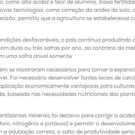
lo, como alta acidez e teor de alumínio, baixa fertili
ovas tecnologias, como correção da acidez do solo
recisão, permitiu que a agricultura se estabelecesse
dições desfavoráveis, o país continua produzindo 
com duas ou três safras por ano, ao contrário da mai
om uma safra anual somente.
ém se mostraram necessários para tornar a expansã
. Foi necessário desenvolver fontes locais de calcári
 aplicação economicamente vantajosas para culturas 
rada, baseada nas necessidades nutricionais das plant
ertilizantes minerais foi decisivo para corrigir a acide
foro, nitrogênio e potássio) e permitir o desenvolvim
 a adubação correta, o salto de produtividade seria 