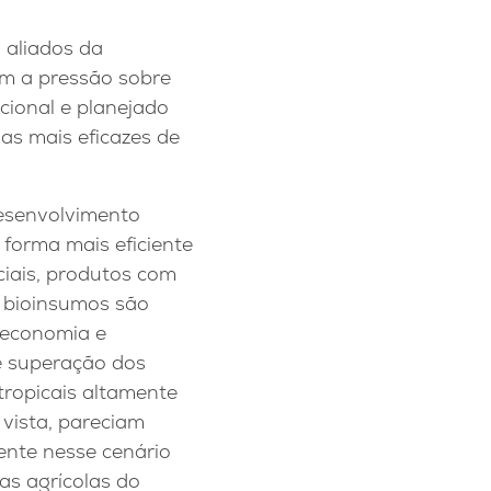
 aliados da
zem a pressão sobre
acional e planejado
as mais eficazes de
desenvolvimento
e forma mais eficiente
ciais, produtos com
m bioinsumos são
 economia e
de superação dos
 tropicais altamente
 vista, pareciam
ente nesse cenário
as agrícolas do