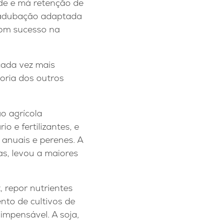
dade e má retenção de
, adubação adaptada
 com sucesso na
cada vez mais
oria dos outros
o agrícola
o e fertilizantes, e
anuais e perenes. A
as, levou a maiores
z, repor nutrientes
ento de cultivos de
impensável. A soja,