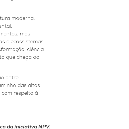
ltura moderna.
ntal.
imentos, mas
as e ecossistemas
sformação, ciência
ento que chega ao
ão entre
aminho das altas
 com respeito à
co da iniciativa NPV.