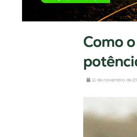
Como o 
potênci
11 de novembro de 