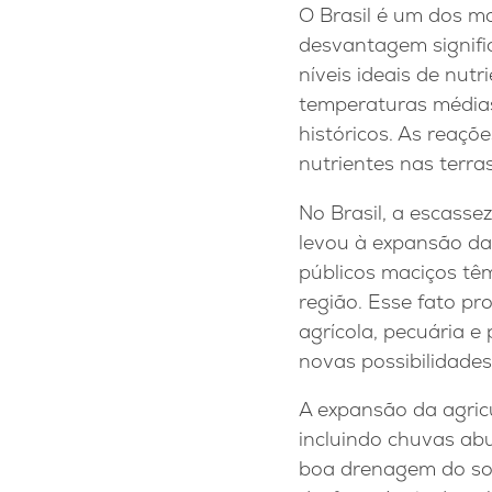
O Brasil é um dos m
desvantagem signific
níveis ideais de nutr
temperaturas médias
históricos. As reaçõ
nutrientes nas terras
No Brasil, a escasse
levou à expansão da 
públicos maciços tê
região. Esse fato p
agrícola, pecuária e
novas possibilidades
A expansão da agricu
incluindo chuvas ab
boa drenagem do solo