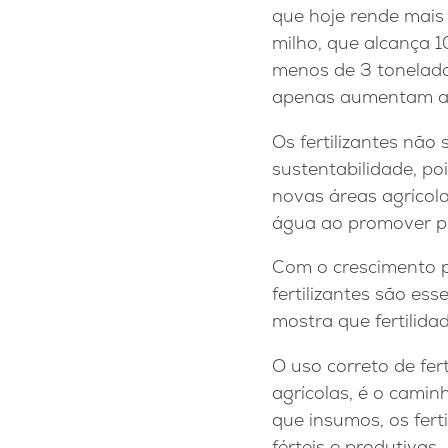
que hoje rende mais 
milho, que alcança 1
menos de 3 toneladas
apenas aumentam a
Os fertilizantes não
sustentabilidade, po
novas áreas agrícol
água ao promover pl
Com o crescimento p
fertilizantes são ess
mostra que fertilida
O uso correto de fer
agrícolas, é o camin
que insumos, os fert
férteis e produtivas.