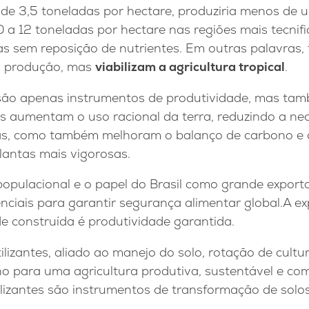
de 3,5 toneladas por hectare, produziria menos de u
0 a 12 toneladas por hectare nas regiões mais tecnifi
 sem reposição de nutrientes. Em outras palavras, f
 produção, mas
viabilizam a agricultura tropical
.
 são apenas instrumentos de produtividade, mas tamb
is aumentam o uso racional da terra, reduzindo a ne
as, como também melhoram o balanço de carbono e o
antas mais vigorosas.
opulacional e o papel do Brasil como grande exporta
enciais para garantir segurança alimentar global.A exp
de construída é produtividade garantida.
tilizantes, aliado ao manejo do solo, rotação de cultu
ho para uma agricultura produtiva, sustentável e com
ilizantes são instrumentos de transformação de solo