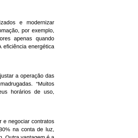
izados e modernizar
omação, por exemplo,
adores apenas quando
eficiência energética
ajustar a operação das
madrugadas. “Muitos
us horários de uso,
r e negociar contratos
 30% na conta de luz,
nn. Outra vantagem é a