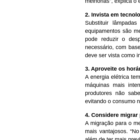
melhorias”, explica o 
2. Invista em tecnol
Substituir lâmpada
equipamentos são me
pode reduzir o desp
necessário, com base
deve ser vista como i
3. Aproveite os horá
A energia elétrica te
máquinas mais inte
produtores não sab
evitando o consumo no
4. Considere migrar 
A migração para o mer
mais vantajosos. “No
além de ter mais prev