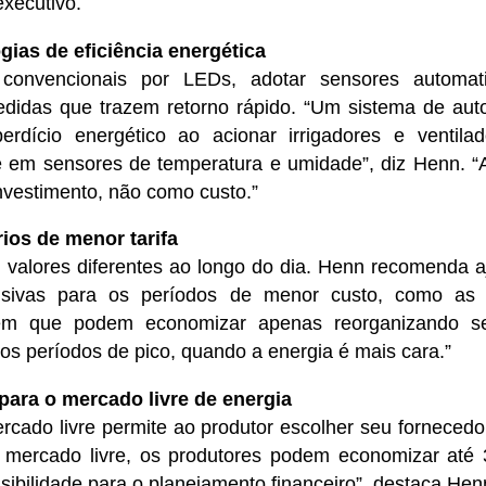
executivo.
ogias de eficiência energética
s convencionais por LEDs, adotar sensores automat
didas que trazem retorno rápido. “Um sistema de aut
erdício energético ao acionar irrigadores e ventil
 em sensores de temperatura e umidade”, diz Henn. “A 
nvestimento, não como custo.”
rios de menor tarifa
m valores diferentes ao longo do dia. Henn recomenda 
nsivas para os períodos de menor custo, como as 
em que podem economizar apenas reorganizando se
s períodos de pico, quando a energia é mais cara.”
para o mercado livre de energia
cado livre permite ao produtor escolher seu fornecedo
 mercado livre, os produtores podem economizar até
isibilidade para o planejamento financeiro”, destaca He