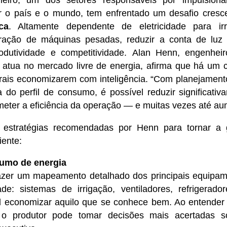
r o país e o mundo, tem enfrentado um desafio cresc
ca
.
Altamente dependente de eletricidade para irri
ação de máquinas pesadas, reduzir a conta de luz 
dutividade e competitividade.
Alan Henn, engenheir
 atua no mercado livre de energia, afirma que há um c
urais economizarem com inteligência. “Com planejamento
a do perfil de consumo, é possível reduzir significat
eter a eficiência da operação — e muitas vezes até au
o estratégias recomendadas por Henn para tornar a 
iente:
sumo de energia
fazer um mapeamento detalhado dos principais equip
de: sistemas de irrigação, ventiladores, refrigerador
el economizar aquilo que se conhece bem. Ao entender
 o produtor pode tomar decisões mais acertadas so