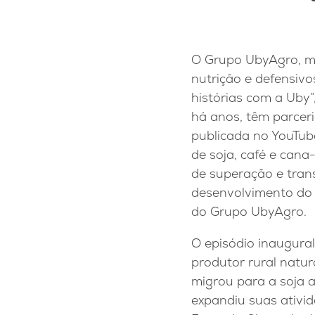
O Grupo UbyAgro, mu
nutrição e defensivo
histórias com a Uby”,
há anos, têm parcer
publicada no YouTub
de soja, café e cana-
de superação e tra
desenvolvimento do a
do Grupo UbyAgro.
O episódio inaugural
produtor rural natu
migrou para a soja a
expandiu suas ativid