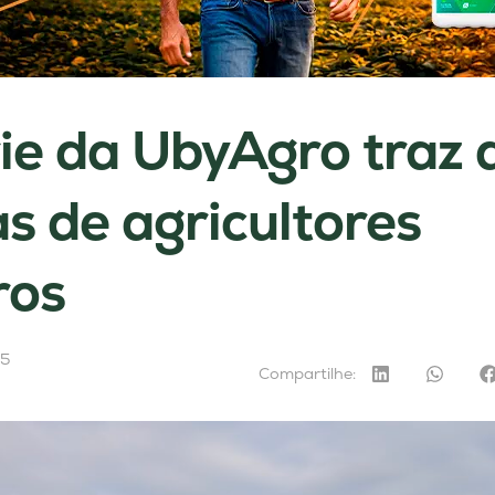
e da UbyAgro traz 
as de agricultores
ros
25
Compartilhe: