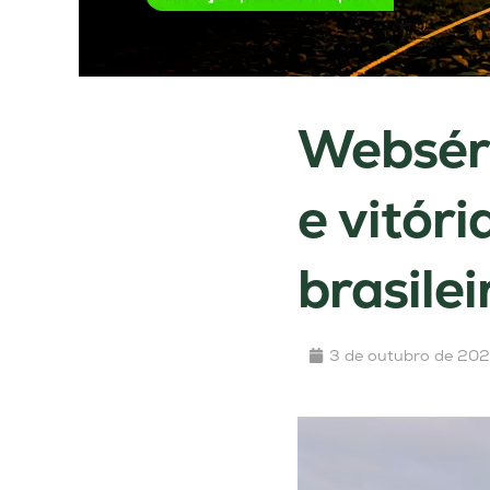
Webséri
e vitóri
brasilei
3 de outubro de 20