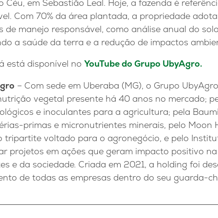
Céu, em Sebastião Leal. Hoje, a fazenda é referênci
el. Com 70% da área plantada, a propriedade adota
s de manejo responsável, como análise anual do solo
ndo a saúde da terra e a redução de impactos ambien
já está disponível no
YouTube do Grupo UbyAgro.
Agro
– Com sede em Uberaba (MG), o Grupo UbyAgro
utrição vegetal presente há 40 anos no mercado; pel
ológicos e inoculantes para a agricultura; pela Bau
rias-primas e micronutrientes minerais, pelo Moon H
 tripartite voltado para o agronegócio, e pelo Instit
mar projetos em ações que geram impacto positivo na
tes e da sociedade. Criada em 2021, a holding foi de
mento de todas as empresas dentro do seu guarda-c