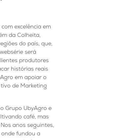
o com excelência em
ém da Colheita,
regiões do país, que,
 websérie será
lientes produtores
car histórias reais
Agro em apoiar o
utivo de Marketing
e do Grupo UbyAgro e
ltivando café, mas
 Nos anos seguintes,
, onde fundou a