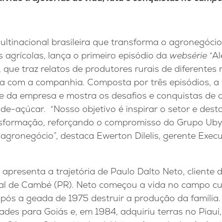
ltinacional brasileira que transforma o agronegóci
s agrícolas, lança o primeiro episódio da
websérie
“Al
 que traz relatos de produtores rurais de diferentes 
ia com a companhia. Composta por três episódios, a
e da empresa e mostra os desafios e conquistas de c
de-açúcar. “Nosso objetivo é inspirar o setor e desta
nsformação, reforçando o compromisso do Grupo Uby
gronegócio”, destaca Ewerton Dilelis, gerente Exec
 apresenta a trajetória de Paulo Dalto Neto, client
ral de Cambé (PR). Neto começou a vida no campo cu
pós a geada de 1975 destruir a produção da família.
ades para Goiás e, em 1984, adquiriu terras no Piauí