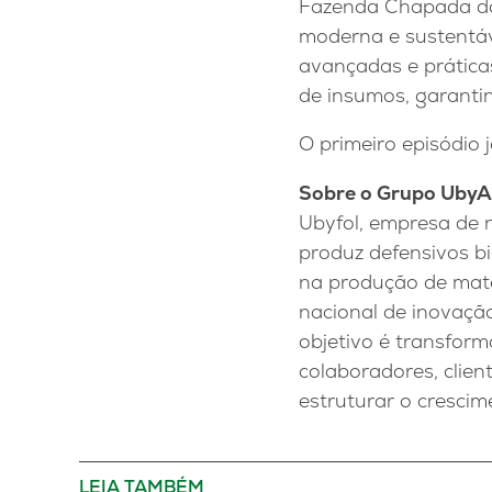
Fazenda Chapada do 
moderna e sustentáv
avançadas e prática
de insumos, garanti
O primeiro episódio 
Sobre o Grupo Uby
Ubyfol, empresa de n
produz defensivos bi
na produção de maté
nacional de inovação
objetivo é transfor
colaboradores, clien
estruturar o cresci
LEIA TAMBÉM