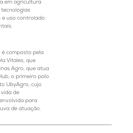
a em agricultura
 tecnologias
 e uso controlado
tais.
 é composto pela
a Vitales, que
minas Agro, que atua
ub, o primeiro polo
uto UbyAgro, cujo
 vida de
senvolvida para
huva de atuação.