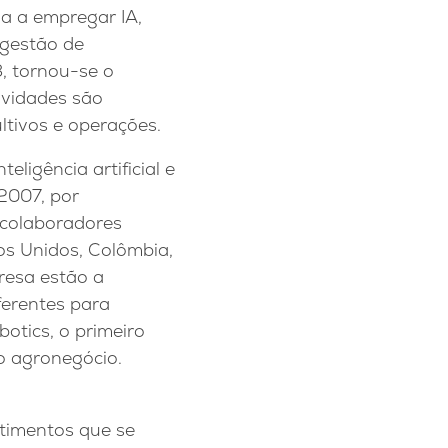
la a empregar IA,
 gestão de
, tornou-se o
ividades são
ltivos e operações.
eligência artificial e
2007, por
colaboradores
s Unidos, Colômbia,
resa estão a
iferentes para
otics, o primeiro
o agronegócio.
stimentos que se