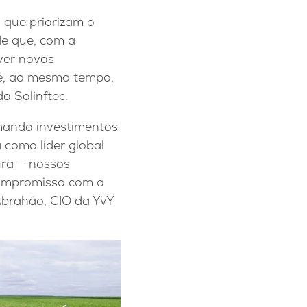
 que priorizam o
de que, com a
ver novas
e, ao mesmo tempo,
a Solinftec.
emanda investimentos
a como líder global
ura — nossos
 compromisso com a
Abrahão, CIO da YvY