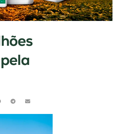
lhões
 pela