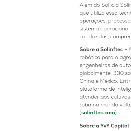
Além do Solix, a Sol
que utiliza essa te
operações, processo
sistema operacional
conduzidas, compree
Sobre a Solinftec
– A
robótica para o agr
engenheiros de aut
globalmente, 330 so
China e México. Entr
plataforma de inteli
atender aos cultivos
robô no mundo volta
(
solinftec.com
).
Sobre a YvY Capital