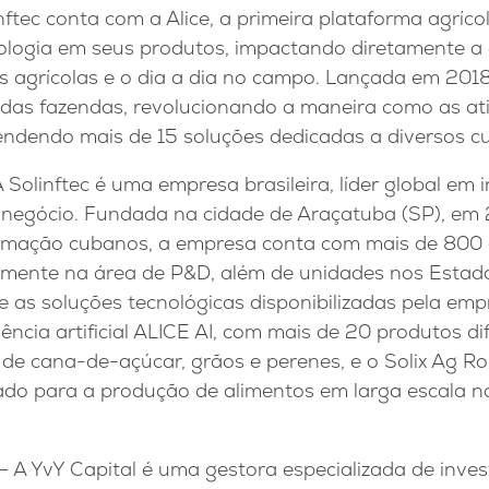
inftec conta com a Alice, a primeira plataforma agríco
cnologia em seus produtos, impactando diretamente a
s agrícolas e o dia a dia no campo. Lançada em 2018
 das fazendas, revolucionando a maneira como as at
ndendo mais de 15 soluções dedicadas a diversos cu
 Solinftec é uma empresa brasileira, líder global em int
onegócio. Fundada na cidade de Araçatuba (SP), em 
omação cubanos, a empresa conta com mais de 800 
mente na área de P&D, além de unidades nos Estado
e as soluções tecnológicas disponibilizadas pela emp
gência artificial ALICE AI, com mais de 20 produtos d
 de cana-de-açúcar, grãos e perenes, e o Solix Ag Rob
do para a produção de alimentos em larga escala n
– A YvY Capital é uma gestora especializada de inve