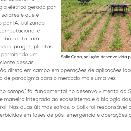
ia elétrica gerada por
 solares e que é
 por IA, utilizando
 computacional e
 robô conta com
ecer pragas, plantas
 permitindo um
Solix Cana, solução desenvolvida p
iciente dessas
o direta em campo em operações de aplicações local
a de paradigma para o mercado mais uma vez.
r no campo” foi fundamental no desenvolvimento do S
e maneira integrada ao ecossistema e à biologia da
al. Nas duas últimas safras, o Solix foi responsável
erbicidas em fases de pós-emergência e operações 