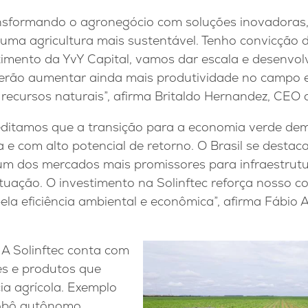
ransformando o agronegócio com soluções inovadoras,
uma agricultura mais sustentável. Tenho convicção 
timento da YvY Capital, vamos dar escala e desenvol
derão aumentar ainda mais produtividade no campo 
ecursos naturais”, afirma Britaldo Hernandez, CEO d
reditamos que a transição para a economia verde d
a e com alto potencial de retorno. O Brasil se destac
um dos mercados mais promissores para infraestrut
 atuação. O investimento na Solinftec reforça nosso
la eficiência ambiental e econômica”, afirma Fábio 
 A Solinftec conta com
es e produtos que
ia agrícola. Exemplo
robô autônomo,