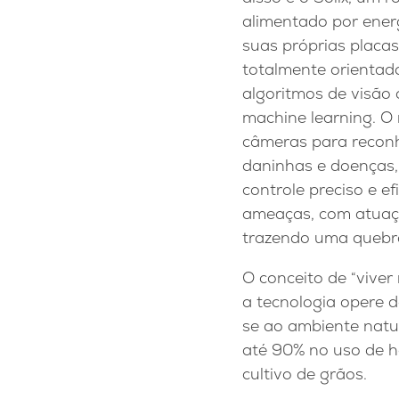
alimentado por energ
suas próprias placas
totalmente orientado
algoritmos de visão
machine learning. O
câmeras para reconh
daninhas e doenças,
controle preciso e ef
ameaças, com atuaçã
trazendo uma quebr
O conceito de “vive
a tecnologia opere d
se ao ambiente natur
até 90% no uso de h
cultivo de grãos.