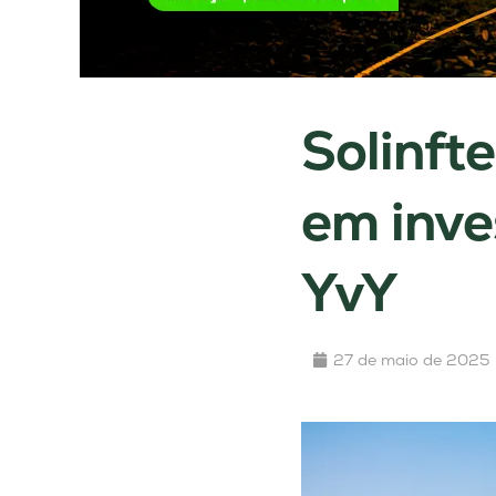
Solinft
em inve
YvY
27 de maio de 2025