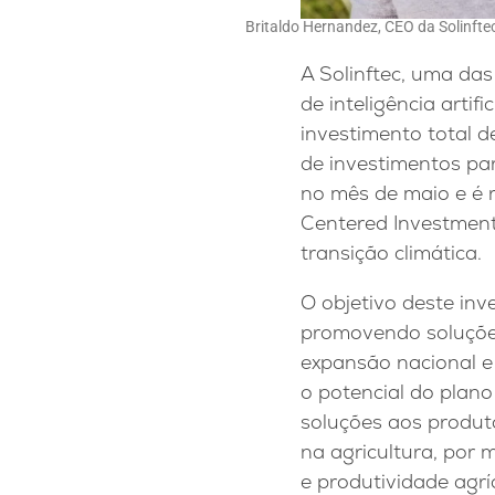
Britaldo Hernandez, CEO da Solinfte
A Solinftec, uma da
de inteligência artif
investimento total d
de investimentos pa
no mês de maio e é r
Centered Investment
transição climática.
O objetivo deste inv
promovendo soluções
expansão nacional e 
o potencial do plan
soluções aos produto
na agricultura, por m
e produtividade agrí