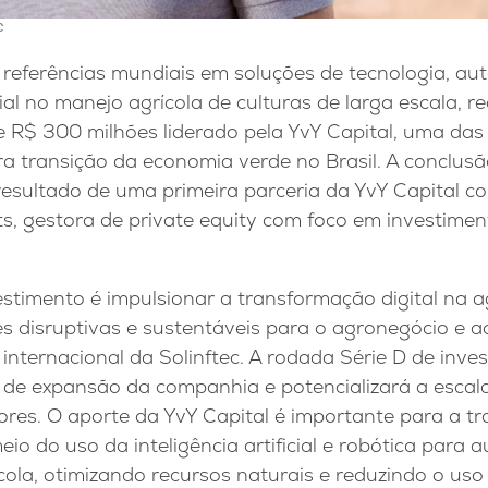
c
s referências mundiais em soluções de tecnologia, a
icial no manejo agrícola de culturas de larga escala, r
e R$ 300 milhões liderado pela YvY Capital, uma das 
ra transição da economia verde no Brasil. A conclus
esultado de uma primeira parceria da YvY Capital com
s, gestora de private equity com foco em investimen
estimento é impulsionar a transformação digital na ag
 disruptivas e sustentáveis para o agronegócio e ac
internacional da Solinftec. A rodada Série D de inv
o de expansão da companhia e potencializará a escal
res. O aporte da YvY Capital é importante para a tr
eio do uso da inteligência artificial e robótica para 
cola, otimizando recursos naturais e reduzindo o uso