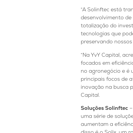
“A Solinftec está t
desenvolvimento de 
totalização do inves
tecnologias que po
preservando nossos r
“Na YvY Capital, ac
focados em eficiênci
no agronegócio e é 
principais focos de
inovação na busca pe
Capital.
Soluções Solinftec
–
uma série de soluçõ
aumentam a eficiênc
disso é o Solix, um 