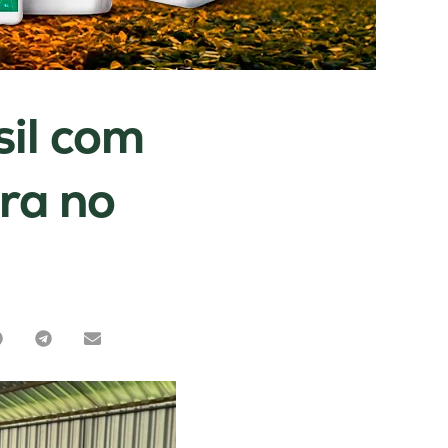
sil com
ra no