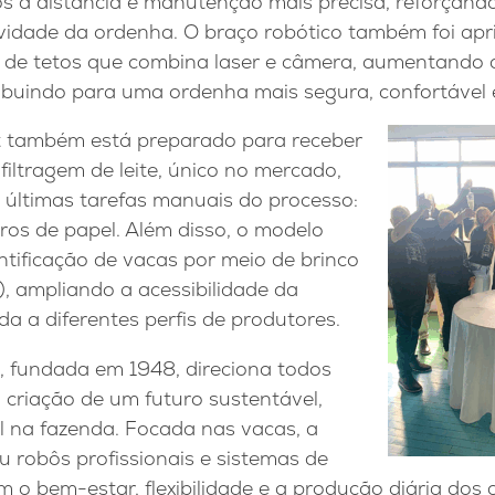
s à distância e manutenção mais precisa, reforçando
ividade da ordenha. O braço robótico também foi a
 de tetos que combina laser e câmera, aumentando 
ribuindo para uma ordenha mais segura, confortável e
t também está preparado para receber
iltragem de leite, único no mercado,
 últimas tarefas manuais do processo:
ltros de papel. Além disso, o modelo
entificação de vacas por meio de brinco
D), ampliando a acessibilidade da
 a diferentes perfis de produtores.
y, fundada em 1948, direciona todos
 criação de um futuro sustentável,
l na fazenda. Focada nas vacas, a
 robôs profissionais e sistemas de
o bem-estar, flexibilidade e a produção diária dos 