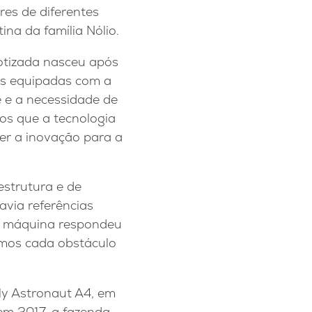
res de diferentes
ina da família Nólio.
botizada nasceu após
as equipadas com a
e e a necessidade de
mos que a tecnologia
zer a inovação para a
aestrutura e de
avia referências
 a máquina respondeu
amos cada obstáculo
ely Astronaut A4, em
em 2017, a fazenda