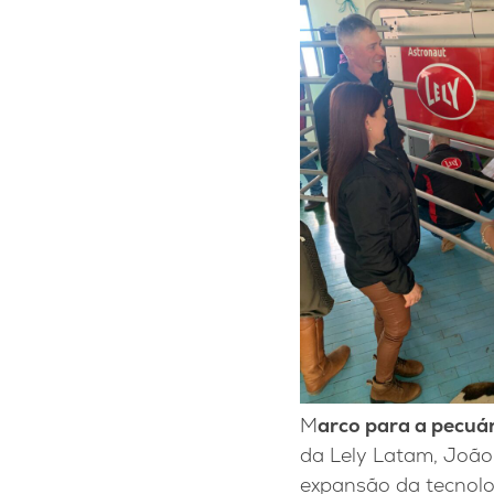
M
arco para a pecuá
da Lely Latam, João 
expansão da tecnolog