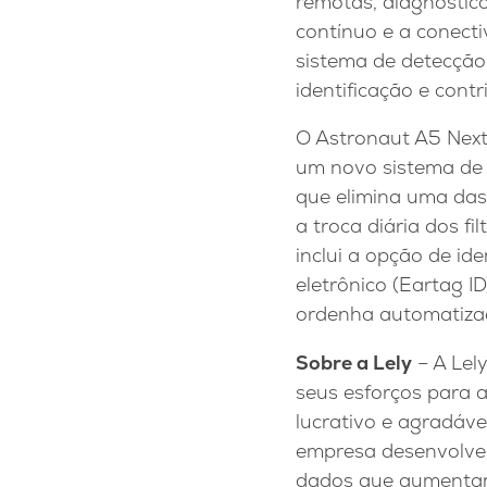
remotas, diagnóstico
contínuo e a conect
sistema de detecção
identificação e cont
O Astronaut A5 Nex
um novo sistema de f
que elimina uma das
a troca diária dos fi
inclui a opção de id
eletrônico (Eartag I
ordenha automatizada
Sobre a Lely
– A Lel
seus esforços para a
lucrativo e agradáve
empresa desenvolveu
dados que aumentam 