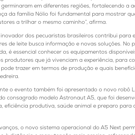
germinaram em diferentes regiões, fortalecendo a 
nça da família Nólio foi fundamental para mostrar qu
utores a trilhar o mesmo caminho”, afirma.
l inovador dos pecuaristas brasileiros contribui para 
res de leite busca informação e novas soluções. No
da, é essencial conhecer os equipamentos disponíve
s produtores que já vivenciam a experiência, para 
 pode trazer em termos de produção e quais benefíc
edreira.
nte o evento também foi apresentado o novo robô L
do consagrado modelo Astronaut A5, que foi desenv
eficiência produtiva, saúde animal e preparo para o 
avanços, o novo sistema operacional do A5 Next perm