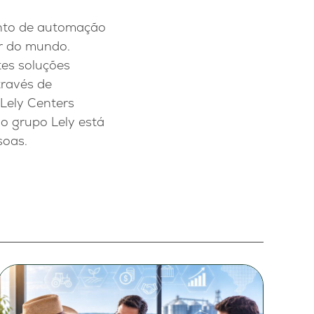
ento de automação
or do mundo.
tes soluções
través de
Lely Centers
o grupo Lely está
soas.