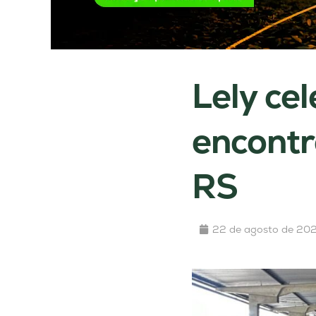
Lely ce
encontr
RS
22 de agosto de 20