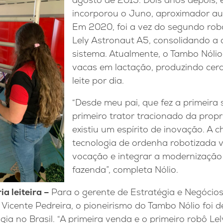
incorporou o Juno, aproximador au
Em 2020, foi a vez do segundo ro
Lely Astronaut A5, consolidando 
sistema. Atualmente, o Tambo Nólio
vacas em lactação, produzindo cerc
leite por dia.
“Desde meu pai, que fez a primeira 
primeiro trator tracionado da prop
existiu um espírito de inovação. A 
tecnologia de ordenha robotizada v
vocação e integrar a modernização 
fazenda”, completa Nólio.
r
ia leiteir
a –
Para o gerente de Estratégia e Negócios 
Vicente Pedreira, o pioneirismo do Tambo Nólio foi d
ia no Brasil. “A primeira venda e o primeiro robô Lel