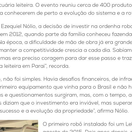
uária leiteira. O evento reuniu cerca de 400 produto
ra conhecerem de perto a evolução do sistema e a rot
Ezequiel Nólio, a decisão de investir na ordenha ro
, em 2012, quando parte da família conheceu fazend
“Na época, a dificuldade de mão de obra já era grand
e manter a competitividade crescia a cada dia. Sabía
, mas era preciso coragem para dar esse passo e tra
 leiteira em Paraí”, recorda.
 não foi simples. Havia desafios financeiros, de infr
rimeiro equipamento que vinha para o Brasil e não h
das e questionamentos surgiram, mas, com o tempo,
s diziam que o investimento era inviável, mas super
sucesso e a evolução da propriedade”, afirma Nólio.
O primeiro robô instalado foi um L
agosto de 2015. Dois anos depois, 