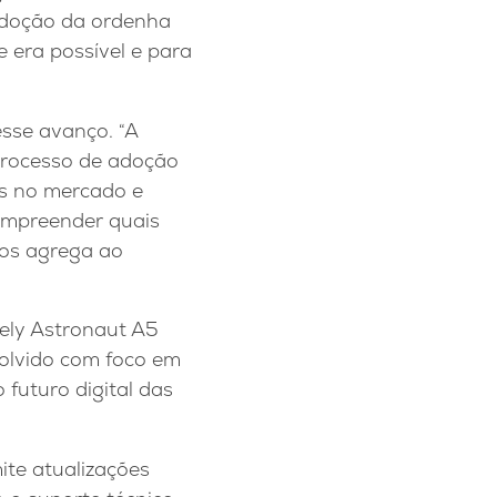
adoção da ordenha
e era possível e para
esse avanço. “A
 processo de adoção
is no mercado e
compreender quais
ios agrega ao
ely Astronaut A5
olvido com foco em
futuro digital das
ite atualizações