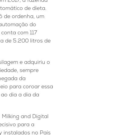
tomático de dieta.
bô de ordenha, um
a automação do
 conta com 117
a de 5.200 litros de
silagem e adquiriu o
riedade, sempre
chegada da
eio para coroar essa
ao dia a dia da
Milking and Digital
ecisivo para a
y instalados no País