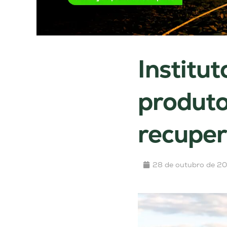
Institu
produto
recuper
28 de outubro de 2