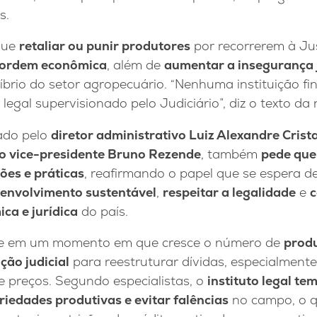
s.
 que
retaliar ou punir produtores
por recorrerem à Ju
e ordem econômica
, além de
aumentar a insegurança 
brio do setor agropecuário. “Nenhuma instituição fin
gal supervisionado pelo Judiciário”, diz o texto da 
ado pelo
diretor administrativo Luiz Alexandre Crist
lo vice-presidente
Bruno Rezende
, também
pede que
ões e práticas
, reafirmando o papel que se espera 
envolvimento sustentável
,
respeitar a legalidade
e
c
ca e jurídica
do país.
re em um momento em que cresce o número de
produ
ção judicial
para reestruturar dívidas, especialment
de preços. Segundo especialistas, o
instituto legal t
iedades produtivas e evitar falências
no campo, o q