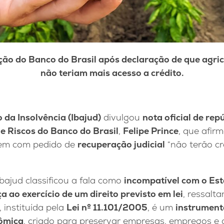
ção do Banco do Brasil após declaração de que agri
não teriam mais acesso a crédito.
o da Insolvência (Ibajud)
divulgou
nota oficial de rep
de Riscos do Banco do Brasil
,
Felipe Prince
, que afir
rem com pedido de
recuperação judicial
“não terão cr
bajud classificou a fala como
incompatível com o Es
 ao exercício de um direito previsto em lei
, ressalt
, instituída pela
Lei nº 11.101/2005
, é um
instrument
ômica
, criado para preservar empresas, empregos e 