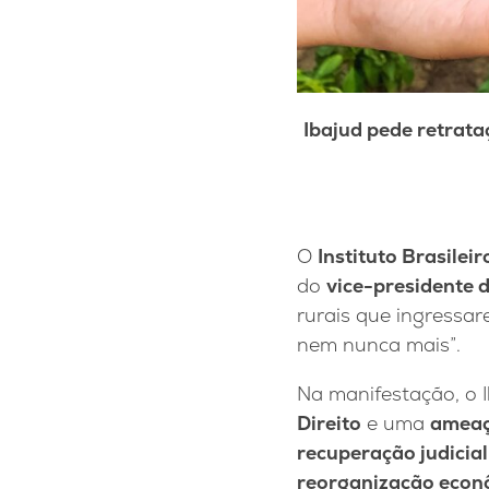
Ibajud pede retrata
O
Instituto Brasileir
do
vice-presidente 
rurais que ingressa
nem nunca mais”.
Na manifestação, o I
Direito
e uma
ameaça
recuperação judicial
reorganização econ