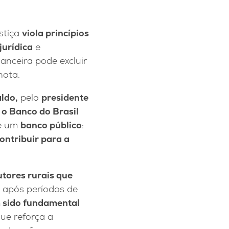
stiça
viola princípios
jurídica
e
anceira pode excluir
nota.
aldo
,
pelo
presidente
 o Banco do Brasil
de um
banco público
:
ontribuir para a
tores rurais que
e após períodos de
em sido fundamental
ue reforça a