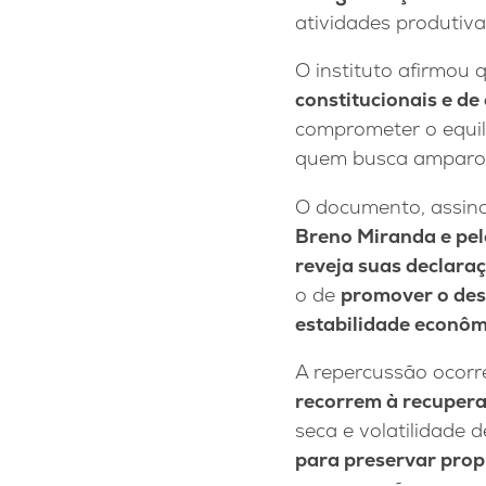
atividades produtiva
O instituto afirmou
constitucionais e d
comprometer o equilí
quem busca amparo le
O documento, assin
Breno Miranda
e pe
reveja suas declaraç
o de
promover o des
estabilidade econômi
A repercussão ocor
recorrem à recupera
seca e volatilidade 
para preservar propr