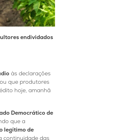
cultores endividados
údio
às declarações
mou que produtores
édito hoje, amanhã
tado Democrático de
ando que a
o legítimo de
a continuidade das