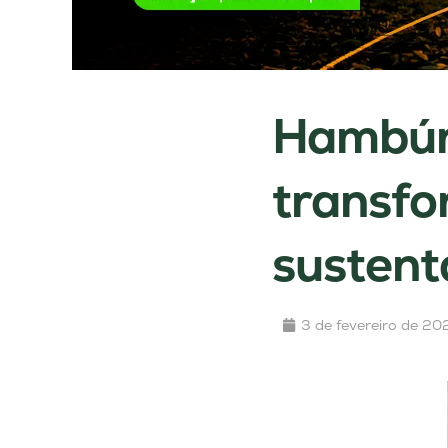
Hambúr
transfo
sustent
3 de fevereiro de 20