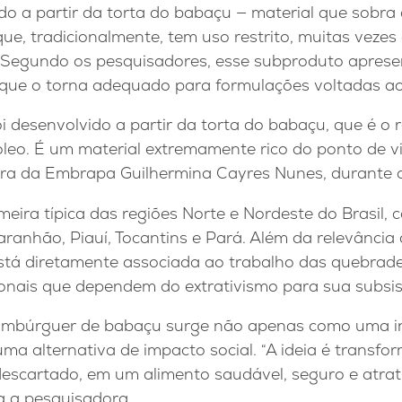
do a partir da torta do babaçu — material que sobra
e, tradicionalmente, tem uso restrito, muitas vezes
 Segundo os pesquisadores, esse subproduto aprese
 o que o torna adequado para formulações voltadas
 desenvolvido a partir da torta do babaçu, que é o 
leo. É um material extremamente rico do ponto de vis
ora da Embrapa Guilhermina Cayres Nunes, durante 
ira típica das regiões Norte e Nordeste do Brasil, 
anhão, Piauí, Tocantins e Pará. Além da relevância 
está diretamente associada ao trabalho das quebrade
onais que dependem do extrativismo para sua subsis
hambúrguer de babaçu surge não apenas como uma in
 alternativa de impacto social. “A ideia é transfo
descartado, em um alimento saudável, seguro e atrat
a a pesquisadora.