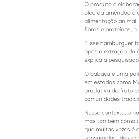
O produto é elabora
óleo da amêndoa e qu
alimentação animal.
fibras e proteínas,
“Esse hambúrguer foi
após a extração do ó
explica a pesquisad
O babaçu é uma palme
em estados como Mar
produtiva do fruto 
comunidades tradici
Nesse contexto, o 
mas também como uma
que muitas vezes é 
consumidor”, destac