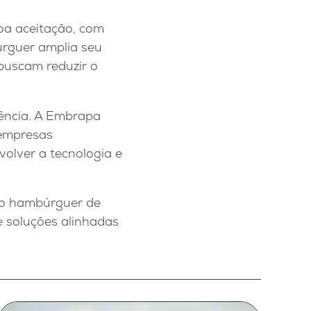
oa aceitação, com
úrguer amplia seu
buscam reduzir o
rência. A Embrapa
 empresas
olver a tecnologia e
, o hambúrguer de
e soluções alinhadas