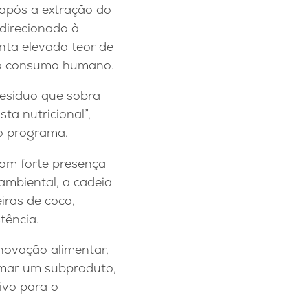
 após a extração do
 direcionado à
nta elevado teor de
 ao consumo humano.
resíduo que sobra
ta nutricional”,
o programa.
com forte presença
ambiental, a cadeia
iras de coco,
tência.
ovação alimentar,
rmar um subproduto,
ivo para o