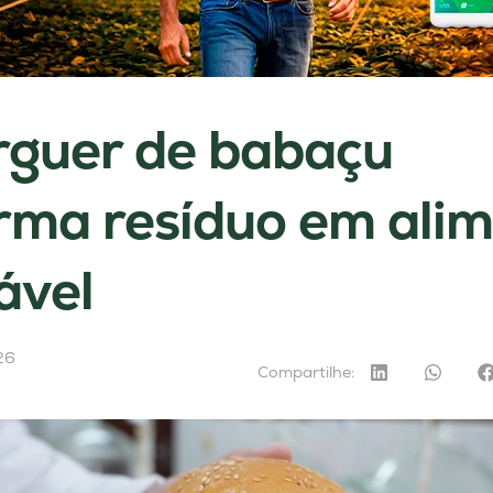
guer de babaçu
rma resíduo em ali
ável
26
Compartilhe: