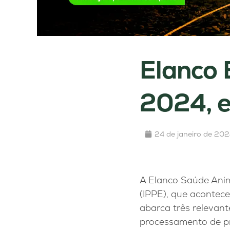
Elanco 
2024, e
24 de janeiro de 20
A Elanco Saúde Anim
(IPPE), que acontece
abarca três relevan
processamento de pro