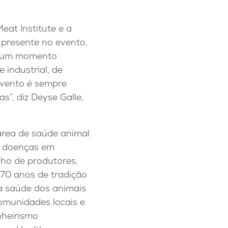
eat Institute e a
á presente no evento,
 é um momento
 industrial, de
evento é sempre
s”, diz Deyse Galle,
 área de saúde animal
ar doenças em
ho de produtores,
70 anos de tradição
a saúde dos animais
omunidades locais e
nheirismo