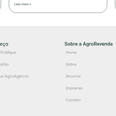
Leia mais »
eça
Sobre a AgroRevenda
 Publique
Home
arlão
Sobre
que AgroAgência
Anuncie
Imprensa
Contato