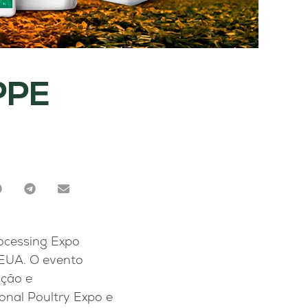
IPPE
rocessing Expo
s EUA. O evento
ução e
onal Poultry Expo e