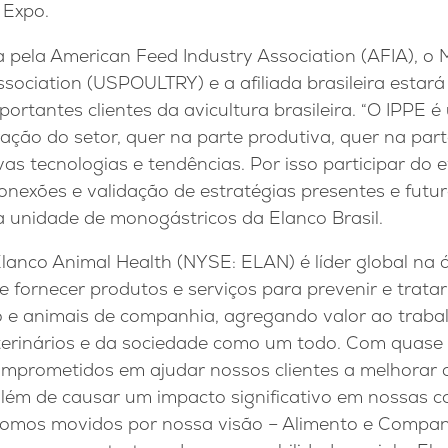
 Expo.
 pela American Feed Industry Association (AFIA), o M
ssociation (USPOULTRY) e a afiliada brasileira estar
rtantes clientes da avicultura brasileira. “O IPPE
ação do setor, quer na parte produtiva, quer na parte
s tecnologias e tendências. Por isso participar do 
onexões e validação de estratégias presentes e futura
a unidade de monogástricos da Elanco Brasil.
lanco Animal Health (NYSE: ELAN) é líder global na
 e fornecer produtos e serviços para prevenir e trat
 e animais de companhia, agregando valor ao trabal
terinários e da sociedade como um todo. Com quase 
omprometidos em ajudar nossos clientes a melhorar 
além de causar um impacto significativo em nossas c
 somos movidos por nossa visão – Alimento e Compa