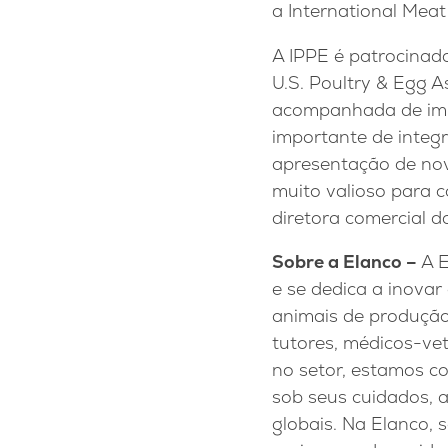
a International Meat
A IPPE é patrocinada
U.S. Poultry & Egg A
acompanhada de impo
importante de integr
apresentação de nova
muito valioso para c
diretora comercial d
Sobre a Elanco –
A E
e se dedica a inovar
animais de produção
tutores, médicos-ve
no setor, estamos c
sob seus cuidados, 
globais. Na Elanco,