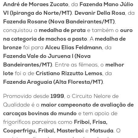
André de Moraes Zucato
, da
Fazenda Mano Júlio
VI (Ipiranga do Norte/MT)
.
Devanir Della Rosa
, da
Fazenda Rosane (Nova Bandeirantes/MT)
,
conquistou a
medalha de prata
e também o
ouro
na categoria de machos a pasto
. A
medalha de
bronze
foi para
Alceu Elias Feldmann
, da
Fazenda Vale do Juruena I (Nova
Bandeirantes/MT)
. Entre as fêmeas, o
melhor
lote
foi o de
Cristiano Rizzutto Lemos
, da
Fazenda Araguaia (Alta Floresta/MT)
.
Promovido desde
1999
, o Circuito Nelore de
Qualidade é o
maior campeonato de avaliação de
carcaças bovinas do mundo
e tem apoio de
frigoríficos parceiros como
Friboi, Frisa,
Cooperfrigu, Fribal, Masterboi
e
Matsuda
. O