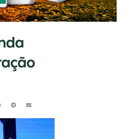
enda
ração