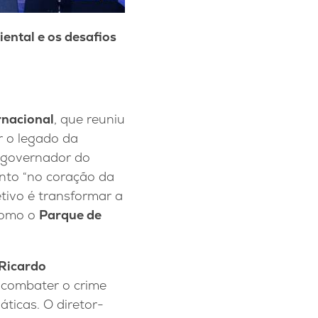
ntal e os desafios
rnacional
, que reuniu
r o legado da
O governador do
ento “no coração da
etivo é transformar a
como o
Parque de
Ricardo
 combater o crime
icas. O diretor-