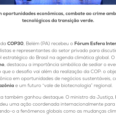
m oportunidades econômicas, combate ao crime ambie
tecnológicos da transição verde.
 da
COP30
, Belém (PA) recebeu o
Fórum Esfera Inte
listas e representantes do setor privado para discuti
l estratégico do Brasil na agenda climática global. 
ho
, destacou a importância simbólica de sediar o ev
do que o desafio vai além da realização da COP: o obj
ônica em oportunidades de negócios sustentáveis, 
azônia
e um futuro “vale de biotecnologia” regional.
ça também ganhou destaque. O ministro da Justiça,
ndeu uma ação coordenada internacionalmente para
ndo-o a fenômenos globais como as mudanças climát