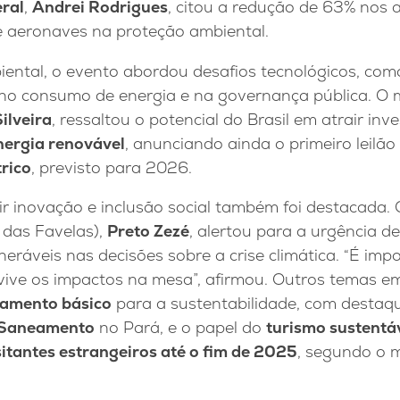
eral
,
Andrei Rodrigues
, citou a redução de 63% nos 
 e aeronaves na proteção ambiental.
ental, o evento abordou desafios tecnológicos, com
ial no consumo de energia e na governança pública. O 
ilveira
, ressaltou o potencial do Brasil em atrair in
nergia renovável
, anunciando ainda o primeiro leilã
rico
, previsto para 2026.
ir inovação e inclusão social também foi destacada.
 das Favelas),
Preto Zezé
, alertou para a urgência d
eráveis nas decisões sobre a crise climática. “É impos
ive os impactos na mesa”, afirmou. Outros temas em
amento básico
para a sustentabilidade, com destaq
Saneamento
no Pará, e o papel do
turismo sustentá
sitantes estrangeiros até o fim de 2025
, segundo o m