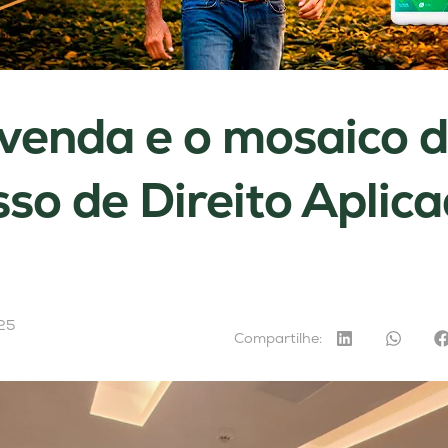
enda e o mosaico d
so de Direito Aplic
25
Compartilhe: