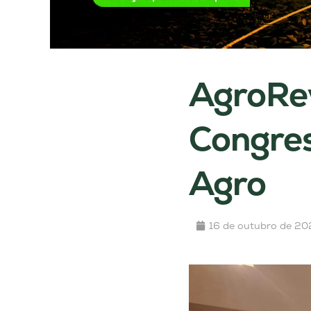
AgroRev
Congres
Agro
16 de outubro de 20