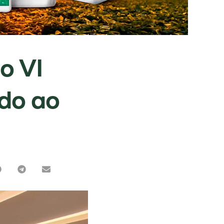
o VI
ado ao