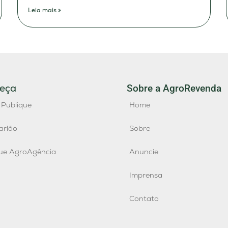
Leia mais »
eça
Sobre a AgroRevenda
 Publique
Home
arlão
Sobre
que AgroAgência
Anuncie
Imprensa
Contato