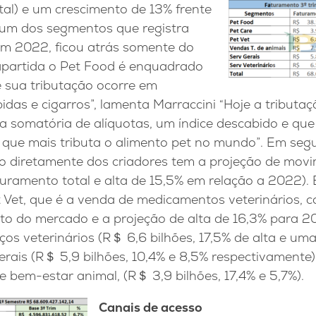
tal) e um crescimento de 13%
frente
um dos segmentos que registra
em 2022, ficou atrás somente do
apartida o Pet Food é enquadrado
e sua tributação ocorre em
as e cigarros”, lamenta Marraccini “Hoje a tributaç
 somatória de alíquotas, um índice descabido e que 
que mais tributa o alimento pet no mundo”. Em segu
o diretamente dos criadores tem a projeção de mov
turamento total e alta de 15,5% em relação a 2022). E
 Vet, que é a venda de medicamentos veterinários, 
to do mercado e a projeção de alta de 16,3% para 2
os veterinários (R＄ 6,6 bilhões, 17,5% de alta e uma
erais (R＄ 5,9 bilhões, 10,4% e 8,5% respectivamente)
e bem-estar animal, (R＄ 3,9 bilhões, 17,4% e 5,7%).
Canais de acesso