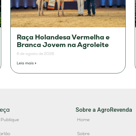
Raça Holandesa Vermelha e
Branca Jovem na Agroleite
6 de agosto de 2026
Leia mais »
eça
Sobre a AgroRevenda
 Publique
Home
arlão
Sobre