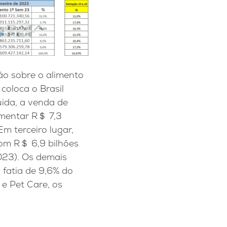
ão sobre o alimento
coloca o Brasil
ida, a venda de
imentar R＄ 7,3
m terceiro lugar,
com R＄ 6,9 bilhões
023). Os demais
 fatia de 9,6% do
 e Pet Care, os