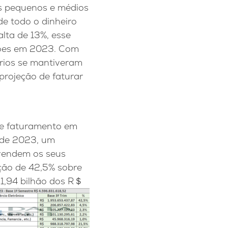
s pequenos e médios
e todo o dinheiro
lta de 13%, esse
hões em 2023. Com
ários se mantiveram
projeção de faturar
de faturamento em
l de 2023, um
vendem os seus
ação de 42,5% sobre
 1,94 bilhão dos R＄