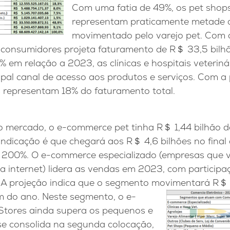
Com uma fatia de 49%, os pet shop
representam praticamente metade d
movimentado pelo varejo pet. Com a
s consumidores projeta faturamento de R＄ 33,5 bil
 em relação a 2023, as clínicas e hospitais veterin
pal canal de acesso aos produtos e serviços. Com a 
s representam 18% do faturamento total.
o mercado, o e-commerce pet tinha R＄ 1,44 bilhão 
 indicação é que chegará aos R＄ 4,6 bilhões no fina
 200%. O e-commerce especializado (empresas que 
a internet) lidera as vendas em 2023, com particip
. A projeção indica que o segmento movimentará R＄
im do ano. Neste segmento, o e-
tores ainda supera os pequenos e
se consolida na segunda colocação,