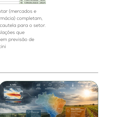
entar (mercados e
armácia) completam,
cautela para o setor.
slações que
sem previsão de
ini