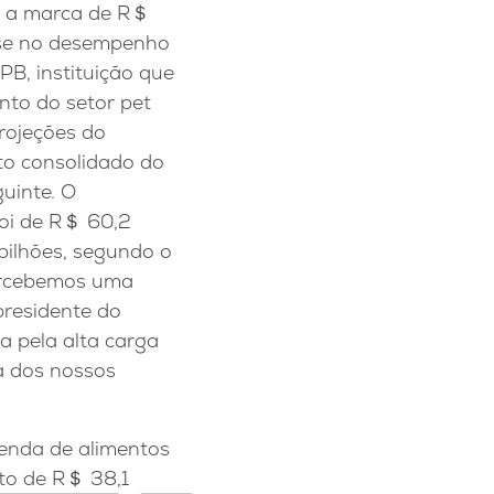
do a marca de R＄
base no desempenho
IPB,
instituição que
nto do setor pet
projeções do
to consolidado do
guinte. O
oi de R＄ 60,2
bilhões, segundo o
percebemos uma
presidente do
a pela alta carga
a dos nossos
venda de alimentos
to de R＄ 38,1