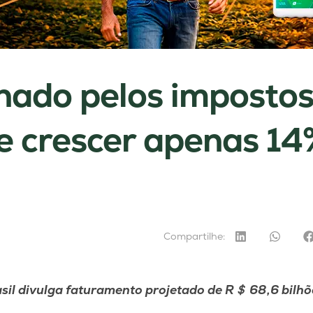
nado pelos impostos
e crescer apenas 1
Compartilhe:
asil divulga faturamento projetado de R
＄
68,6 bilhõ