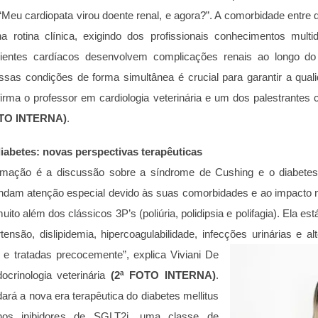
 “Meu cardiopata virou doente renal, e agora?”. A comorbidade entre
 rotina clínica, exigindo dos profissionais conhecimentos multi
ientes cardíacos desenvolvem complicações renais ao longo do 
sas condições de forma simultânea é crucial para garantir a qual
firma o professor em cardiologia veterinária e um dos palestrantes 
OTO INTERNA)
.
abetes: novas perspectivas terapêuticas
mação é a discussão sobre a síndrome de Cushing e o diabetes 
dam atenção especial devido às suas comorbidades e ao impacto n
to além dos clássicos 3P’s (poliúria, polidipsia e polifagia). Ela e
ensão, dislipidemia, hipercoagulabilidade, infecções urinárias e al
s e tratadas precocemente”, explica Viviani De
ocrinologia veterinária
(2ª FOTO INTERNA)
.
ará a nova era terapêutica do diabetes mellitus
nos inibidores de SGLT2i, uma classe de