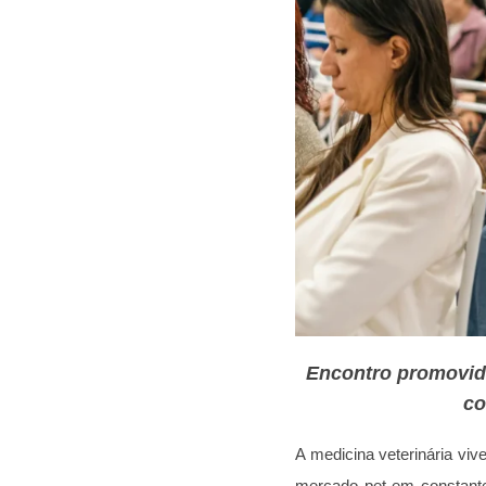
Encontro promovido
co
A medicina veterinária vi
mercado pet em constante