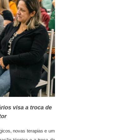
ios visa a troca de
tor
gicos, novas terapias e um
ação técnica e a troca de