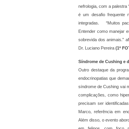
nefrologia, com a palestra
é um desafio frequente na
integradas.
“Muitos pac
Entender como manejar es
sobrevida dos animais.” a
Dr. Luciano Pereira
(1ª F
Síndrome de Cushing e di
Outro destaque da progra
endocrinopatias que deman
síndrome de Cushing vai mui
complicações, como hipert
precisam ser identificada
Marco, referência em end
Além disso, o evento abord
em felinos, com foco 