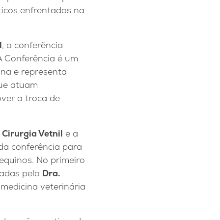
ticos enfrentados na
l
, a conferência
A Conferência é um
ina e representa
que atuam
ver a troca de
 Cirurgia Vetnil
e a
 da conferência para
equinos. No primeiro
radas pela
Dra.
 medicina veterinária