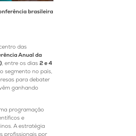
onferência brasileira
centro das
rência Anual da
)
, entre os dias
2 e 4
do segmento no país,
presas para debater
ue vêm ganhando
o uma programação
ntíficos e
nos. A estratégia
 profissionais por