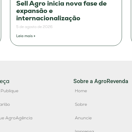
Sell Agro inicia nova fase de
expansão e
internacionalização
5 de agosto de 2026
Leia mais »
eça
Sobre a AgroRevenda
 Publique
Home
arlão
Sobre
que AgroAgência
Anuncie
Imprensa