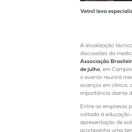
Vetnil leva especial
A atualização técni
discussões da medic
Associação Brasile
de julho
, em Campina
o evento reunirá mé
avanços em clínica,
importância diante d
Entre as empresas p
voltada à educação c
apresentação de sol
acompanha uma tendê