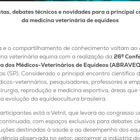
istas, debates técnicos e novidades para a principal c
da medicina veterinária de equídeos
ca e o compartilhamento de conhecimento voltam ao 
ina veterinária equina com a realização da
26ª Confe
ira dos Médicos-Veterinários de Equídeos (ABRAVEQ
s (SP). Considerado o principal encontro científico 
dicos-veterinários, pesquisadores, professores e em
 cirurgia, reprodução e medicina esportiva, áreas q
a evolução da equideocultura brasileira.
articipantes está a Vetnil, que levará ao congress
ontinuada, com espaços exclusivos para debates cie
uções destinadas à saúde e ao desempenho dos equi
ncia observada no setor: aproximar a indústria dos