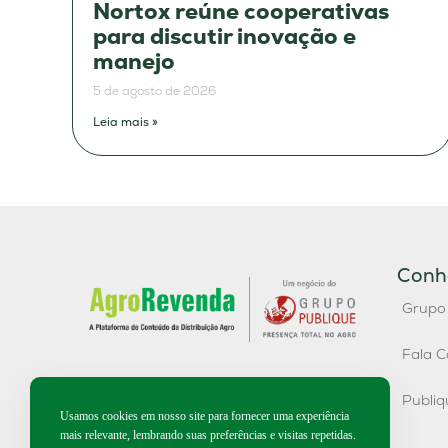
Nortox reúne cooperativas
para discutir inovação e
manejo
5 de agosto de 2026
Leia mais »
Conh
Grupo
Fala C
Publi
Usamos cookies em nosso site para fornecer uma experiência
mais relevante, lembrando suas preferências e visitas repetidas.