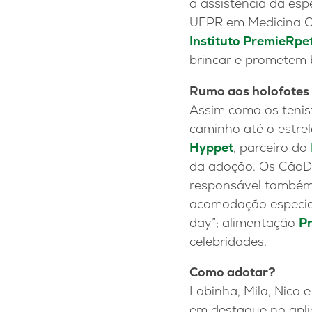
a assistência da es
UFPR em Medicina C
Instituto PremieRpe
brincar e prometem 
Rumo aos holofotes
Assim como os tenis
caminho até o estre
Hyppet
, parceiro do
da adoção. Os CãoDula
responsável também 
acomodação especial
day”; alimentação
P
celebridades.
Como adotar?
Lobinha, Mila, Nico 
em destaque no apli