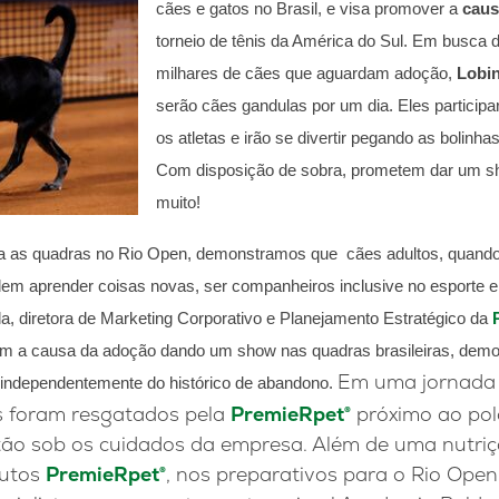
cães e
gatos no Brasil, e visa promover a
caus
torneio de tênis da América do Sul.
Em busca d
milhares de cães que aguardam adoção,
Lobin
serão cães gandulas por um dia. Eles particip
os atletas e irão se divertir pegando as bolinh
Com disposição de sobra, prometem dar um sho
muito!
ra as quadras no Rio Open, demonstramos que cães adultos, quand
 aprender coisas novas, ser companheiros inclusive no esporte e re
a, diretora de Marketing Corporativo e Planejamento Estratégico da
am a causa da adoção dando um show nas quadras brasileiras, demo
Em uma jornada 
 independentemente do histórico de abandono.
s foram resgatados pela
PremieRpet®
próximo ao polo
ão sob os cuidados da empresa. Além de uma nutriç
dutos
PremieRpet®
, nos preparativos para o Rio Ope