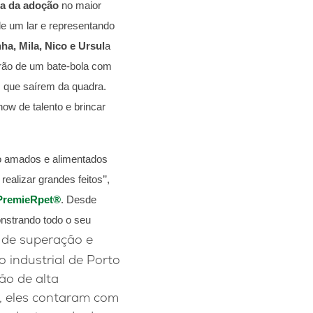
a da adoção
no maior
e um lar e representando
ha, Mila, Nico e Ursul
a
arão de um bate-bola com
as que saírem da quadra.
w de talento e brincar
o amados e alimentados
alizar grandes feitos’’,
PremieRpet®
.
Desde
nstrando todo o seu
de superação e
 industrial de Porto
ão de alta
n, eles contaram com