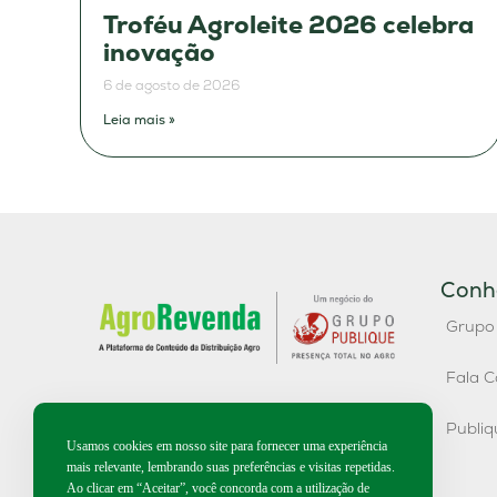
Troféu Agroleite 2026 celebra
inovação
6 de agosto de 2026
Leia mais »
Conh
Grupo
Fala C
Publi
Usamos cookies em nosso site para fornecer uma experiência
mais relevante, lembrando suas preferências e visitas repetidas.
Ao clicar em “Aceitar”, você concorda com a utilização de