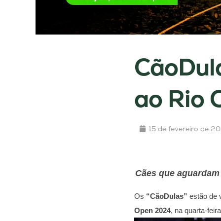
CãoDula
ao Rio
15 de fevereiro de 2
Cães que aguardam u
Os
“CãoDulas”
estão de 
Open 2024
, na quarta-feir