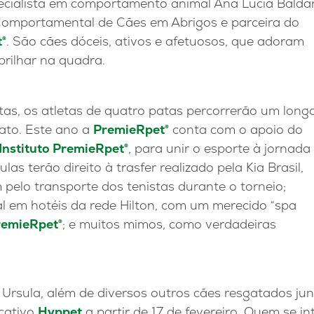
pecialista em comportamento animal Ana Lucia Bald
omportamental de Cães em Abrigos e parceira do
t®
. São cães dóceis, ativos e afetuosos, que adoram
brilhar na quadra.
tas, os atletas de quatro patas percorrerão um long
lato. Este ano a
PremieRpet®
conta com o apoio do
Instituto PremieRpet®
, para unir o esporte à jornada
s terão direito à trasfer realizado pela Kia Brasil,
pelo transporte dos tenistas durante o torneio;
 em hotéis da rede Hilton, com um merecido “spa
remieRpet®
; e muitos mimos, como verdadeiras
e Ursula, além de diversos outros cães resgatados ju
cativo
Hyppet
a partir de 17 de fevereiro. Quem se i