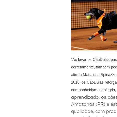
“Ao levar os CãoDulas pa
corretamente, também podem
afirma Madalena Spinazzol
2016, os CãoDulas reforç
companheirismo e alegria,
aprendizado, os cãe
Amazonas (PR) e est
qualidade, com pro