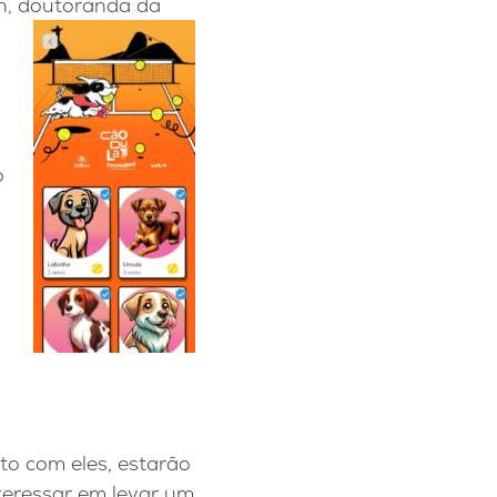
an, doutoranda da
o
nto com eles, estarão
nteressar em levar um