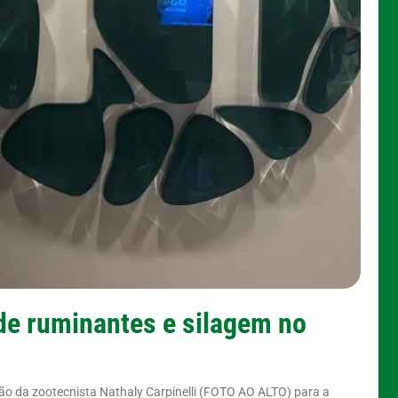
de ruminantes e silagem no
o da zootecnista Nathaly Carpinelli (FOTO AO ALTO) para a