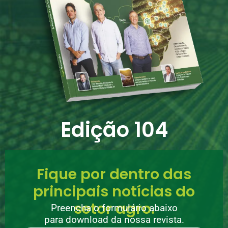
Edição 104
Fique por dentro das
principais notícias do
setor agro.
Preencha o formulário abaixo
para download da nossa revista.