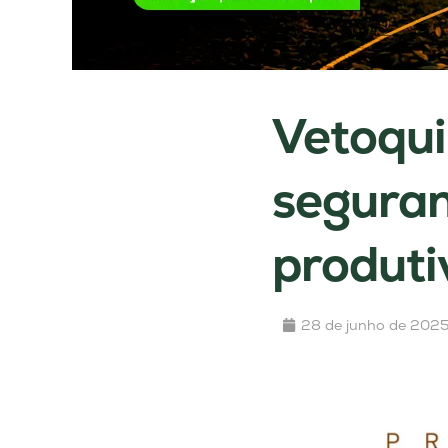
Vetoqui
seguran
produti
28 de junho de 202