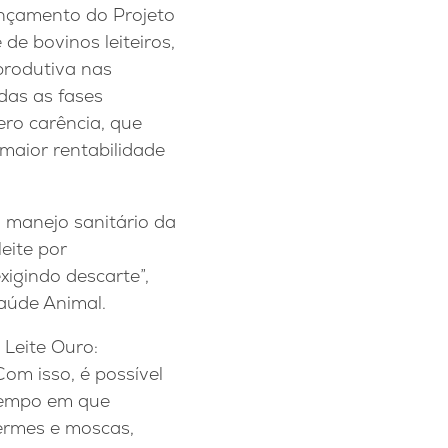
lançamento do Projeto
 de bovinos leiteiros,
produtiva nas
das as fases
ro carência, que
 maior rentabilidade
o manejo sanitário da
eite por
igindo descarte”,
Saúde Animal.
Leite Ouro:
om isso, é possível
tempo em que
ermes e moscas,