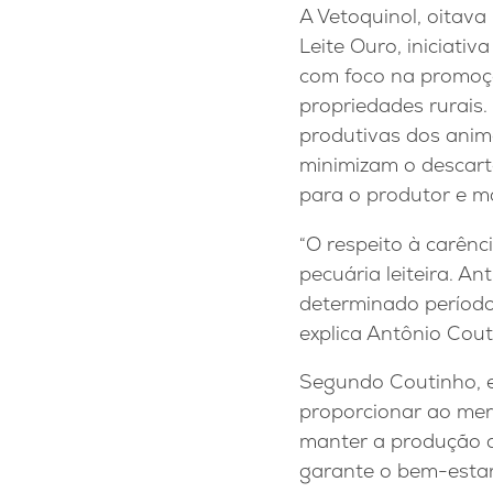
A Vetoquinol, oitava
Leite Ouro, iniciativ
com foco na promoçã
propriedades rurais.
produtivas dos anim
minimizam o descarte
para o produtor e m
“O respeito à carênc
pecuária leiteira. A
determinado período
explica Antônio Cout
Segundo Coutinho, e
proporcionar ao merc
manter a produção 
garante o bem-estar