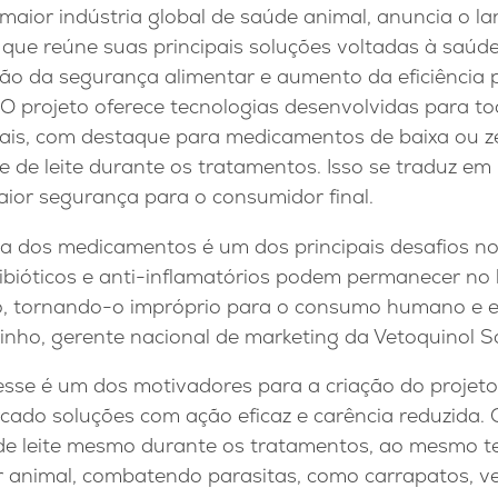
 maior indústria global de saúde animal, anuncia o 
a que reúne suas principais soluções voltadas à saúde
o da segurança alimentar e aumento da eficiência 
 O projeto oferece tecnologias desenvolvidas para to
ais, com destaque para medicamentos de baixa ou ze
 de leite durante os tratamentos. Isso se traduz em
aior segurança para o consumidor final.
ia dos medicamentos é um dos principais desafios n
ntibióticos e anti-inflamatórios podem permanecer no l
, tornando-o impróprio para o consumo humano e ex
inho, gerente nacional de marketing da Vetoquinol 
sse é um dos motivadores para a criação do projeto 
ado soluções com ação eficaz e carência reduzida. C
de leite mesmo durante os tratamentos, ao mesmo 
 animal, combatendo parasitas, como carrapatos, v