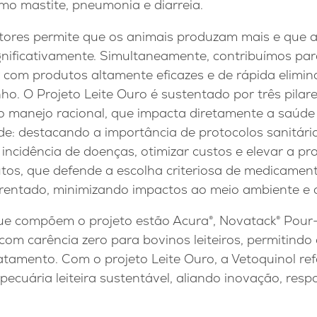
mo mastite, pneumonia e diarreia.
atores permite que os animais produzam mais e que a
nificativamente. Simultaneamente, contribuímos pa
 com produtos altamente eficazes e de rápida elimin
o. O Projeto Leite Ouro é sustentado por três pilar
 o manejo racional, que impacta diretamente a saúde
de: destacando a importância de protocolos sanitár
 incidência de doenças, otimizar custos e elevar a pr
tos, que defende a escolha criteriosa de medicamen
nfrentado, minimizando impactos ao meio ambiente e
ue compõem o projeto estão Acura®, Novatack® Pour-
 com carência zero para bovinos leiteiros, permitindo
tamento. Com o projeto Leite Ouro, a Vetoquinol ref
cuária leiteira sustentável, aliando inovação, resp