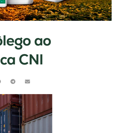
ôlego ao
aca CNI