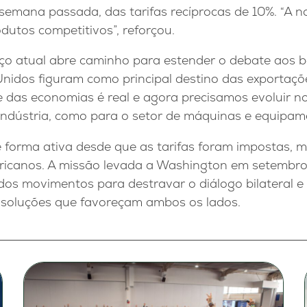
semana passada, das tarifas recíprocas de 10%. “A n
dutos competitivos”, reforçou.
ço atual abre caminho para estender o debate aos be
idos figuram como principal destino das exportações
das economias é real e agora precisamos evoluir n
indústria, como para o setor de máquinas e equipame
 forma ativa desde que as tarifas foram impostas, 
ericanos. A missão levada a Washington em setembr
dos movimentos para destravar o diálogo bilateral e
 soluções que favoreçam ambos os lados.