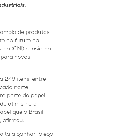
dustriais.
a ampla de produtos
to ao futuro da
tria (CNI) considera
o para novas
 249 itens, entre
rcado norte-
ura parte do papel
nde otimismo a
pel que o Brasil
 afirmou.
olta a ganhar fôlego