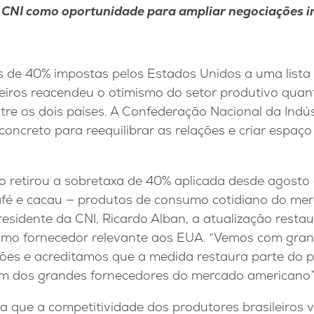
a CNI como oportunidade para ampliar negociações in
fas de 40% impostas pelos Estados Unidos a uma list
leiros reacendeu o otimismo do setor produtivo quan
re os dois países. A Confederação Nacional da Indús
oncreto para reequilibrar as relações e criar espaç
 retirou a sobretaxa de 40% aplicada desde agosto a
café e cacau — produtos de consumo cotidiano do me
esidente da CNI, Ricardo Alban, a atualização resta
 como fornecedor relevante aos EUA. “Vemos com gra
ões e acreditamos que a medida restaura parte do pa
 dos grandes fornecedores do mercado americano”,
 que a competitividade dos produtores brasileiros v