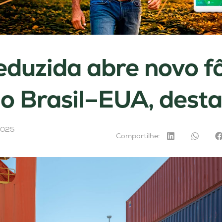
reduzida abre novo f
o Brasil–EUA, dest
2025
Compartilhe: