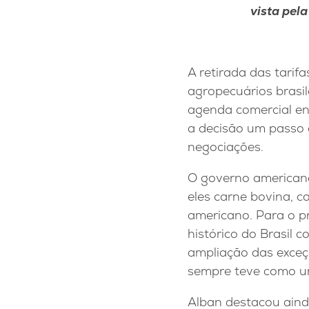
vista pel
A retirada das tari
agropecuários brasi
agenda comercial ent
a decisão um passo c
negociações.
O governo americano
eles carne bovina, 
americano. Para o pr
histórico do Brasil
ampliação das exceç
sempre teve como um
Alban destacou ainda