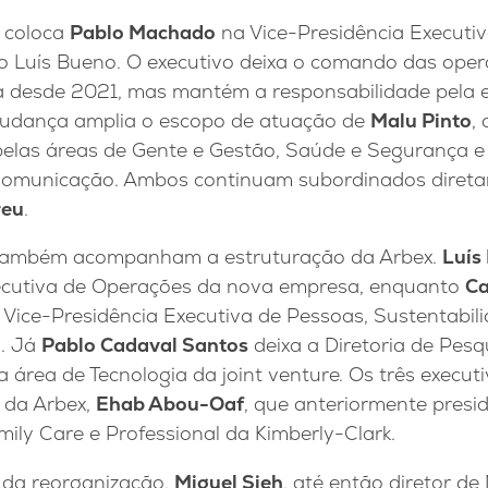
o coloca
Pablo Machado
na Vice-Presidência Executi
 Luís Bueno. O executivo deixa o comando das ope
da desde 2021, mas mantém a responsabilidade pela e
udança amplia o escopo de atuação de
Malu Pinto
,
las áreas de Gente e Gestão, Saúde e Segurança e Fa
 Comunicação. Ambos continuam subordinados direta
reu
.
também acompanham a estruturação da Arbex.
Luís
xecutiva de Operações da nova empresa, enquanto
Ca
Vice-Presidência Executiva de Pessoas, Sustentabi
a. Já
Pablo Cadaval Santos
deixa a Diretoria de Pesq
a área de Tecnologia da joint venture. Os três execu
 da Arbex,
Ehab Abou-Oaf
, que anteriormente presi
mily Care e Professional da Kimberly-Clark.
da reorganização,
Miguel Sieh
, até então diretor d