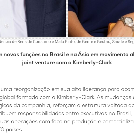
ncia de Bens de Consumo e Malu Pinto, de Gente e Gestão, Saúde e Segu
 novas funções no Brasil e na Ásia em movimento al
joint venture com a Kimberly-Clark
uma reorganização em sua alta liderança para acom
e global formada com a Kimberly-Clark. As mudanças
égicas da companhia, reforçam a estrutura voltada a
ibuem responsabilidades entre executivos no Brasil,
 suas operações com foco na produção e comercializ
0 países.