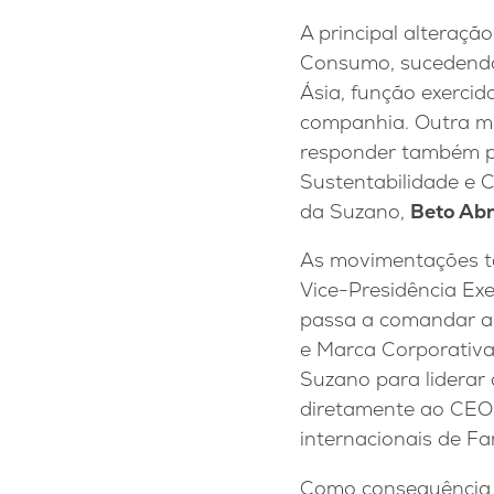
A principal alteraçã
Consumo, sucedendo
Ásia, função exerci
companhia. Outra m
responder também pe
Sustentabilidade e
da Suzano,
Beto Ab
As movimentações 
Vice-Presidência E
passa a comandar a 
e Marca Corporativ
Suzano para liderar 
diretamente ao CEO
internacionais de Fa
Como consequência 