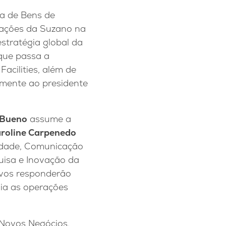
va de Bens de
rações da Suzano na
stratégia global da
 que passa a
cilities, além de
mente ao presidente
 Bueno
assume a
roline Carpenedo
lidade, Comunicação
uisa e Inovação da
tivos responderão
dia as operações
e Novos Negócios,