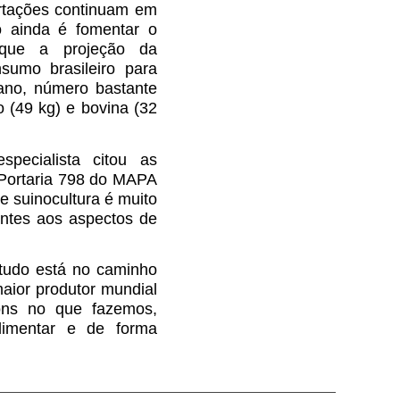
rtações continuam em
 ainda é fomentar o
 que a projeção da
sumo brasileiro para
ano, número bastante
o (49 kg) e bovina (32
pecialista citou as
 Portaria 798 do MAPA
e suinocultura é muito
entes aos aspectos de
ontudo está no caminho
maior produtor mundial
ons no que fazemos,
limentar e de forma