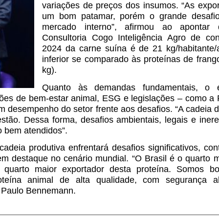
variações de preços dos insumos. “As expo
um bom patamar, porém o grande desafio
mercado interno”, afirmou ao apontar
Consultoria Cogo Inteligência Agro de con
2024 da carne suína é de 21 kg/habitante/
inferior se comparado às proteínas de frang
kg).
Quanto às demandas fundamentais, o es
es de bem-estar animal, ESG e legislações – como a
m desempenho do setor frente aos desafios. “A cadeia d
stão. Dessa forma, desafios ambientais, legais e iner
o bem atendidos”.
adeia produtiva enfrentará desafios significativos, c
em destaque no cenário mundial. “O Brasil é o quarto 
 quarto maior exportador desta proteína. Somos b
teína animal de alta qualidade, com segurança a
iu Paulo Bennemann.