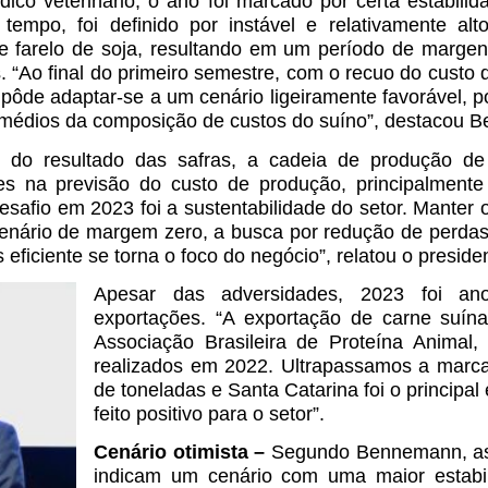
co veterinário, o ano foi marcado por certa estabili
empo, foi definido por instável e relativamente al
 e farelo de soja, resultando em um período de margen
 “Ao final do primeiro semestre, com o recuo do custo
 pôde adaptar-se a um cenário ligeiramente favorável, 
médios da composição de custos do suíno”, destacou 
 do resultado das safras, a cadeia de produção de
des na previsão do custo de produção, principalmente
esafio em 2023 foi a sustentabilidade do setor. Manter o
nário de margem zero, a busca por redução de perdas
eficiente se torna o foco do negócio”, relatou o preside
Apesar das adversidades, 2023 foi an
exportações. “A exportação de carne suín
Associação Brasileira de Proteína Anima
realizados em 2022. Ultrapassamos a marca
de toneladas e Santa Catarina foi o principal
feito positivo para o setor”.
Cenário otimista –
Segundo Bennemann, as
indicam um cenário com uma maior estabi