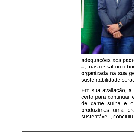
adequações aos padrõ
–, mas ressaltou o bo
organizada na sua ge
sustentabilidade serã
Em sua avaliação, a c
certo para continuar 
de carne suína e o
produzimos uma pro
sustentável”, conclu