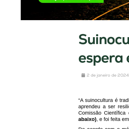
Suinocu
espera 
2 de janeiro de 2024
“A suinocultura é tra
aprendeu a ser resil
Comissão Científica
abaixo)
, e foi feita 