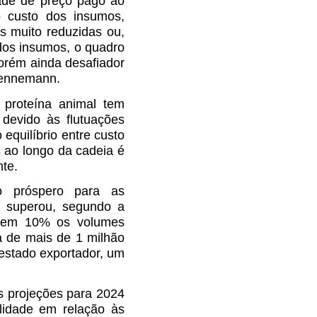
dade de preço pago ao
to custo dos insumos,
s muito reduzidas ou,
 dos insumos, o quadro
porém ainda desafiador
Bennemann.
 proteína animal tem
 devido às flutuações
 equilíbrio entre custo
 ao longo da cadeia é
nte.
o próspero para as
a superou, segundo a
l, em 10% os volumes
 de mais de 1 milhão
 estado exportador, um
 projeções para 2024
lidade em relação às