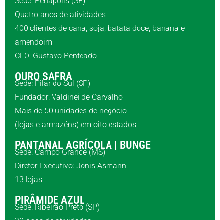
Sede: Penápolis (SP)
Quatro anos de atividades
400 clientes de cana, soja, batata doce, banana e
amendoim
CEO: Gustavo Penteado
OURO SAFRA
Sede: Pilar do Sul (SP)
Fundador: Valdinei de Carvalho
Mais de 50 unidades de negócio
(lojas e armazéns) em oito estados
PANTANAL AGRÍCOLA | BUNGE
Sede: Campo Grande (MS)
Diretor Executivo: Jonis Asmann
13 lojas
PIRÂMIDE AZUL
Sede: Ribeirão Preto (SP)