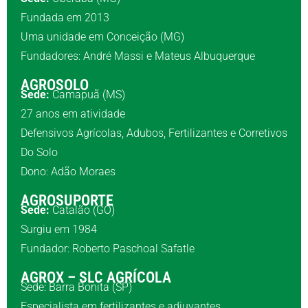
Fundada em 2013
Uma unidade em Conceição (MG)
Fundadores: André Massi e Mateus Albuquerque
AGROSOLO
Sede:
Camapuã (MS)
27 anos em atividade
Defensivos Agrícolas, Adubos, Fertilizantes e Corretivos
Do Solo
Dono: Adão Moraes
AGROSUPORTE
Sede:
Catalão (GO)
Surgiu em 1984
Fundador: Roberto Paschoal Safatle
AGROX – SLC AGRÍCOLA
Sede: Barra Bonita (SP)
Especialista em fertilizantes e adjuvantes