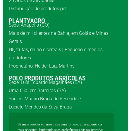
20 Anos de atividades
Distribuição de produtos pet
PLANTYAGRO
Sede: Anápolis (GO)
Mais de mil clientes na Bahia, em Goiás e Minas
Gerais
HF, frutas, milho e cereais | Pequeno e médios
produtores
Proprietário: Helder Luiz Martins
POLO PRODUTOS AGRÍCOLAS
Sede: Luís Eduardo Magalhães (BA)
Uma filial em Barreiras (BA)
Sócios: Marcio Braga de Resende e
Luciete Mendes da Silva Braga
PRECISÃO RURAL
Fundada em 2001
Usamos cookies em nosso site para fornecer uma experiência
mais relevante, lembrando suas preferências e visitas repetidas.