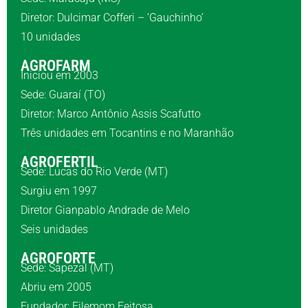
Diretor: Dulcimar Cofferi – ‘Gauchinho’
10 unidades
AGROFARM
Iniciou em 2003
Sede: Guaraí (TO)
Diretor: Marco Antônio Assis Scafutto
Três unidades em Tocantins e no Maranhão
AGROFERTIL
Sede: Lucas do Rio Verde (MT)
Surgiu em 1997
Diretor Gianpablo Andrade de Melo
Seis unidades
AGROFORTE
Sede: Sapezal (MT)
Abriu em 2005
Fundador: Filemom Feitosa