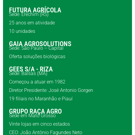
FUTURA AGRÍCOLA
Sede: Erechim (RS)
25 anos em atividade
10 unidades
GAIA AGROSOLUTIONS
Sede: São Paulo – Capital
Oferta soluções biológicas
GEES S/A - RIZA
Sede: Balsas (MA)
Começou a atuar em 1982
Diretor Presidente: José Antonio Gorgen
19 filiais no Maranhão e Piauí
GRUPO RAÇA AGRO
Sede em Mato Grosso
Vinte lojas em cinco estados
CEO: João Antônio Fagundes Neto