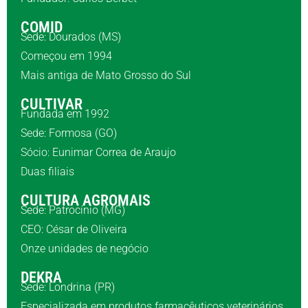
COMID
Sede: Dourados (MS)
Começou em 1994
Mais antiga de Mato Grosso do Sul
CULTIVAR
Fundada em 1992
Sede: Formosa (GO)
Sócio: Eunimar Correa de Araujo
Duas filiais
CULTURA AGROMAIS
Sede: Patrocínio (MG)
CEO: César de Oliveira
Onze unidades de negócio
DEKRA
Sede: Londrina (PR)
Especializada em produtos farmacêuticos veterinários