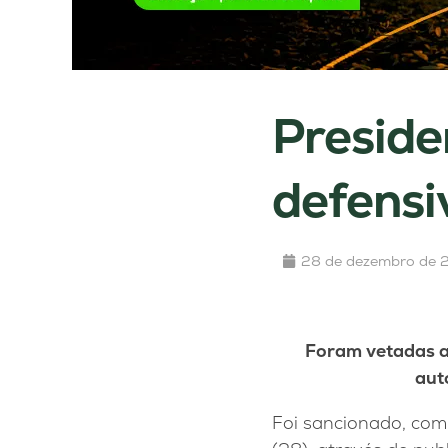
Preside
defensi
28 de dezembro de 
Foram vetadas a 
aut
Foi sancionado, com 