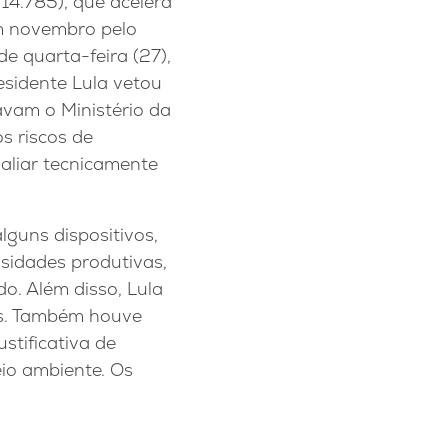
 14.785), que acelera
em novembro pelo
e quarta-feira (27),
esidente Lula vetou
avam o Ministério da
s riscos de
aliar tecnicamente
lguns dispositivos,
sidades produtivas,
do. Além disso, Lula
os. Também houve
ustificativa de
eio ambiente. Os