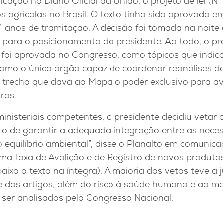
icação no Diário Oficial da União, o projeto de lei (Nº
os agrícolas no Brasil. O texto tinha sido aprovado 
anos de tramitação. A decisão foi tomada na noite d
e para o posicionamento do presidente. Ao todo, o pr
e foi aprovada no Congresso, como tópicos que indic
como o único órgão capaz de coordenar reanálises do
o trecho que dava ao Mapa o poder exclusivo para av
ros.
inisteriais competentes, o presidente decidiu vetar a
to de garantir a adequada integração entre as neces
o equilíbrio ambiental”, disse o Planalto em comunica
uma Taxa de Avalição e de Registro de novos produt
aixo o texto na íntegra). A maioria dos vetos teve a j
de dos artigos, além do risco à saúde humana e ao m
 ser analisados pelo Congresso Nacional.