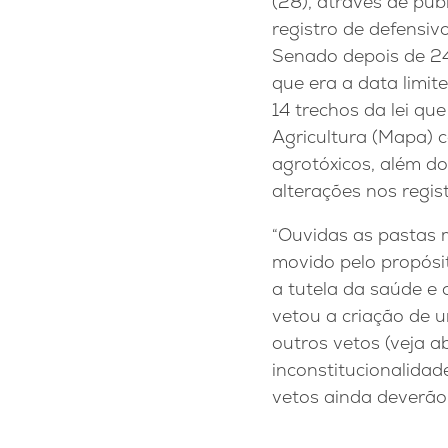
(28), através de publ
registro de defensiv
Senado depois de 24 
que era a data limit
14 trechos da lei qu
Agricultura (Mapa) 
agrotóxicos, além d
alterações nos regist
“Ouvidas as pastas m
movido pelo propósi
a tutela da saúde e 
vetou a criação de 
outros vetos (veja ab
inconstitucionalida
vetos ainda deverão