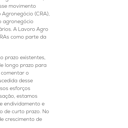
Esse movimento
do Agronegócio (CRA),
do agronegócio
iários. A Lavoro Agro
 CRAs como parte da
o prazo existentes,
de longo prazo para
o comentar o
ucedida desse
ssos esforços
nsação, estamos
de endividamento e
o de curto prazo. No
de crescimento de