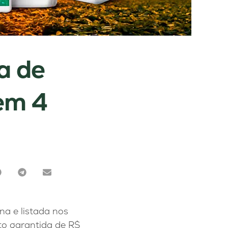
a de
em 4
na e listada nos
to garantida de R$