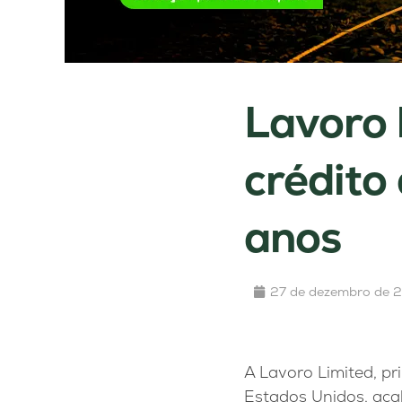
Lavoro 
crédito
anos
27 de dezembro de 
A Lavoro Limited, pr
Estados Unidos, aca