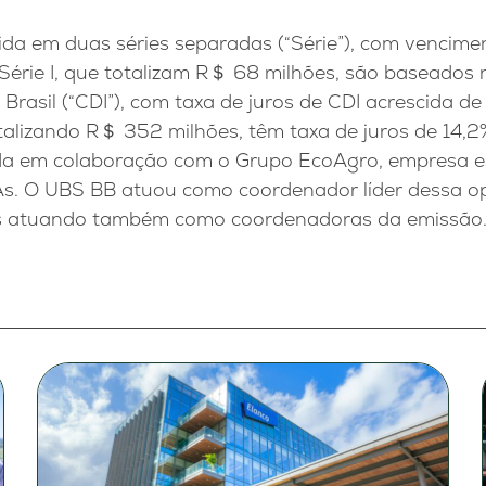
dida em duas séries separadas (“Série”), com venci
érie I, que totalizam R＄ 68 milhões, são baseados n
Brasil (“CDI”), com taxa de juros de CDI acrescida d
totalizando R＄ 352 milhões, têm taxa de juros de 14,2
ada em colaboração com o Grupo EcoAgro, empresa e
s. O UBS BB atuou como coordenador líder dessa op
os atuando também como coordenadoras da emissão