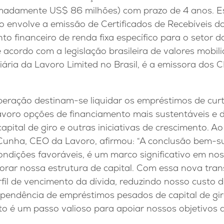
imadamente US$ 86 milhões) com prazo de 4 anos. 
co envolve a emissão de Certificados de Recebíveis 
to financeiro de renda fixa específico para o setor 
e acordo com a legislação brasileira de valores mobil
diária da Lavoro Limited no Brasil, é a emissora dos
eração destinam-se liquidar os empréstimos de curt
voro opções de financiamento mais sustentáveis e 
apital de giro e outras iniciativas de crescimento. A
Cunha, CEO da Lavoro, afirmou: “A conclusão bem-s
ndições favoráveis, é um marco significativo em no
orar nossa estrutura de capital. Com essa nova tra
fil de vencimento da dívida, reduzindo nosso custo 
pendência de empréstimos pesados de capital de gir
to é um passo valioso para apoiar nossos objetivos 