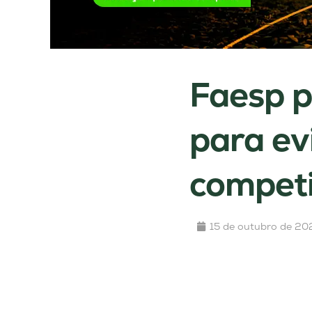
Faesp p
para ev
competi
15 de outubro de 20