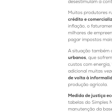
desestimulam a cont
Muitos produtores ru
crédito e comerciali
inflação, o faturam
milhares de empreend
pagar impostos mais
A situação também 
urbanos
, que sofre
custos com energia, 
adicional muitas vez
de volta à informali
produção agrícola.
Medida de justiça e
tabelas do Simples 
manutenção da base p