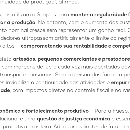
inuidade da produção”, afirmou.
rais utilizam o Simples para
manter a regularidade f
zar a produção
. No entanto, com o aumento dos cus
ento nominal cresce sem representar um ganho real. 
edores ultrapassam artificialmente o limite do regi
 altos —
comprometendo sua rentabilidade e compet
afeta
artesãos, pequenos comerciantes e prestadore
m com margens de lucro cada vez mais apertadas de
transporte e insumos. Sem a revisão das faixas, o pe
es inviabiliza a continuidade das atividades e
empurr
dade
, com impactos diretos no controle fiscal e na ra
conômica e fortalecimento produtivo
– Para a Faesp, 
Nacional é uma
questão de justiça econômica
e essen
rodutiva brasileira. Adequar os limites de faturame