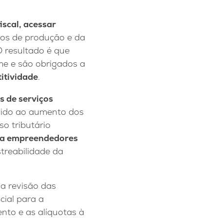
iscal, acessar
tos de produção e da
O resultado é que
me e são obrigados a
itividade
.
s de serviços
vido ao aumento dos
so tributário
a empreendedores
streabilidade da
a revisão das
cial para a
nto e as alíquotas à