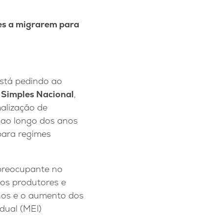
es a migrarem para
stá pedindo ao
 Simples Nacional
,
malização de
 ao longo dos anos
para regimes
 preocupante no
os produtores e
anos e o aumento dos
dual (MEI)