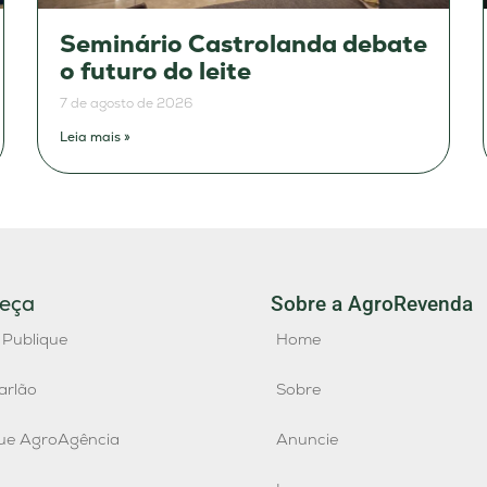
Seminário Castrolanda debate
o futuro do leite
7 de agosto de 2026
Leia mais »
eça
Sobre a AgroRevenda
 Publique
Home
arlão
Sobre
que AgroAgência
Anuncie