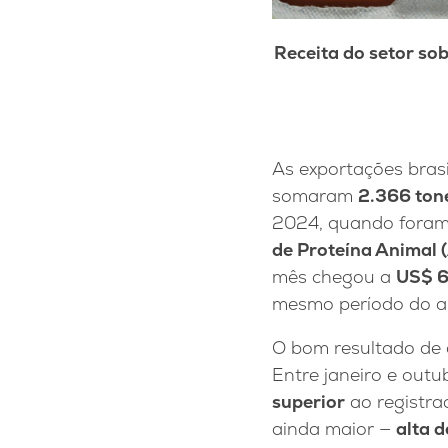
Receita do setor s
As exportações bras
somaram
2.366 ton
2024, quando foram
de Proteína Animal
mês chegou a
US$ 6
mesmo período do an
O bom resultado de 
Entre janeiro e outu
superior
ao registrad
ainda maior —
alta 