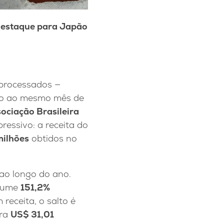
destaque para Japão
processados —
o ao mesmo mês de
ociação Brasileira
ressivo: a receita do
milhões
obtidos no
ao longo do ano.
olume
151,2%
receita, o salto é
tra
US$ 31,01