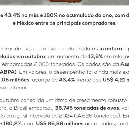
obe 43,4% no mês e 180% no acumulado do ano, com 
e México entre os principais compradores.
ileiras de ovos — considerando produtos
in natura
e 
eladas em outubro
, um aumento de
13,6%
em relaçã
 embarcadas 2.083 toneladas. Os dados são da
Ass
 (ABPA)
. Em valores, o desempenho foi ainda mais exp
,05 milhões
, avanço de
43,4%
frente aos
US$ 4,21 
o anterior.
outubro consolida um ritmo de crescimento robusto 
bro, o Brasil embarcou
36.745 toneladas de ovos
, v
o em igual intervalo de 2024 (14.626 toneladas). Em 
de 180,2%
, com
US$ 86,88 milhões
acumulados, con