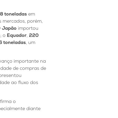
8 toneladas
em
s mercados, porém,
O
Japão
importou
; o
Equador
,
220
6 toneladas
, um
avanço importante na
aridade de compras de
apresentou
dade ao fluxo dos
firma o
specialmente diante