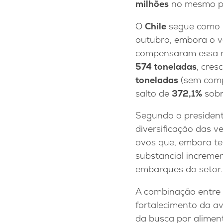
milhões
no mesmo pe
O
Chile
segue como p
outubro, embora o 
compensaram essa re
574 toneladas
, cre
toneladas
(sem compa
salto de
372,1%
sobr
Segundo o presiden
diversificação das v
ovos que, embora te
substancial incremen
embarques do setor.
A combinação entre 
fortalecimento da av
da busca por aliment