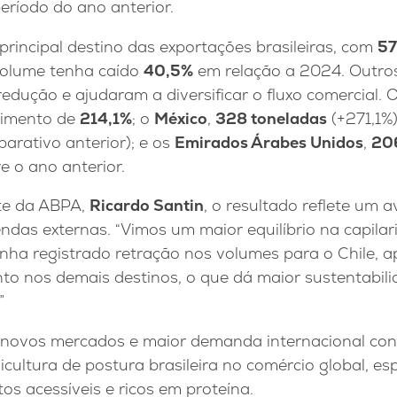
ríodo do ano anterior.
rincipal destino das exportações brasileiras, com
57
volume tenha caído
40,5%
em relação a 2024. Outro
dução e ajudaram a diversificar o fluxo comercial. 
scimento de
214,1%
; o
México
,
328 toneladas
(+271,1%)
rativo anterior); e os
Emirados Árabes Unidos
,
20
e o ano anterior.
te da ABPA,
Ricardo Santin
, o resultado reflete um 
endas externas. “Vimos um maior equilíbrio na capil
nha registrado retração nos volumes para o Chile, 
to nos demais destinos, o que dá maior sustentabili
”
novos mercados e maior demanda internacional con
icultura de postura brasileira no comércio global, e
os acessíveis e ricos em proteína.