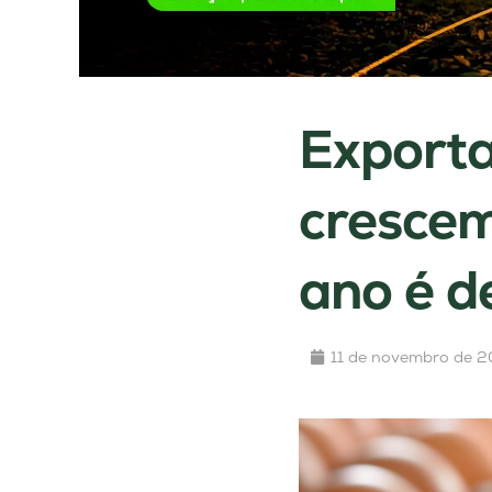
Exporta
crescem
ano é d
11 de novembro de 