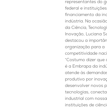
representantes do 
federal e instituiçõe
financiamento da in
indústria. Na ocasião
da Ciência, Tecnolog
Inovação, Luciana S
destacou a importân
organização para a
competitividade naci
“Costumo dizer que 
é a Embrapa da indú
atende às demandas
produtivo por inova
desenvolver novos p
tecnologias, conect
industrial com noss
instituições de ciênci