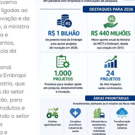
governo
s ligadas ao
ovação e da
, a ministra
ia e
antos,
cia da
onal.
a Embrapii
stria, que
 do setor
ção, para
rodutos e
ando o setor
as
a e