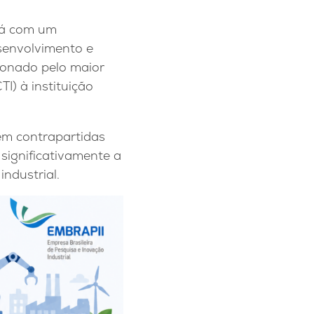
ará com um
senvolvimento e
ionado pelo maior
I) à instituição
 em contrapartidas
significativamente a
ndustrial.