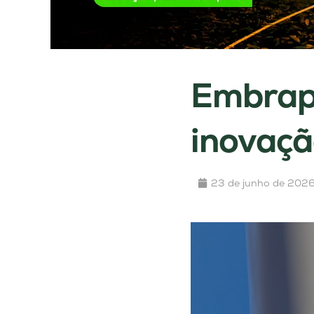
Embrapi
inovaç
23 de junho de 202