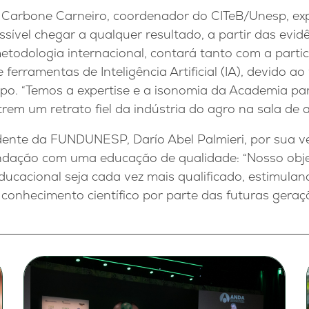
 Carbone Carneiro, coordenador do CITeB/Unesp, ex
sível chegar a qualquer resultado, a partir das evidên
metodologia internacional, contará tanto com a partic
ferramentas de Inteligência Artificial (IA), devido a
po. “Temos a expertise e a isonomia da Academia pa
rem um retrato fiel da indústria do agro na sala de a
idente da FUNDUNESP, Darío Abel Palmieri, por sua v
ação com uma educação de qualidade: “Nosso objet
ducacional seja cada vez mais qualificado, estimul
 conhecimento científico por parte das futuras geraçõ