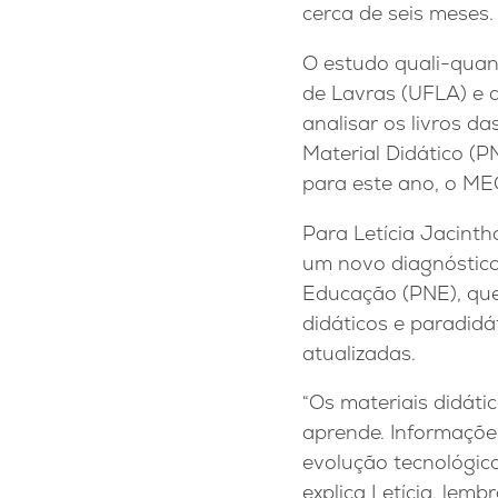
cerca de seis meses.
O estudo quali-quan
de Lavras (UFLA) e d
analisar os livros d
Material Didático (P
para este ano, o MEC
Para Letícia Jacinth
um novo diagnóstico
Educação (PNE), que
didáticos e paradidá
atualizadas.
“Os materiais didát
aprende. Informaçõ
evolução tecnológica
explica Letícia, lem