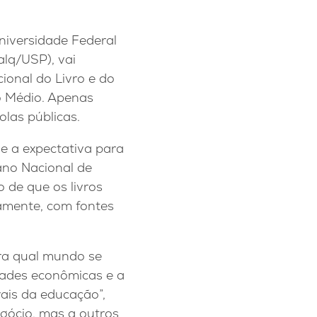
niversidade Federal
alq/USP), vai
ional do Livro e do
no Médio. Apenas
las públicas.
de a expectativa para
ano Nacional de
de que os livros
camente, com fontes
ara qual mundo se
ades econômicas e a
rais da educação”,
egócio, mas a outros