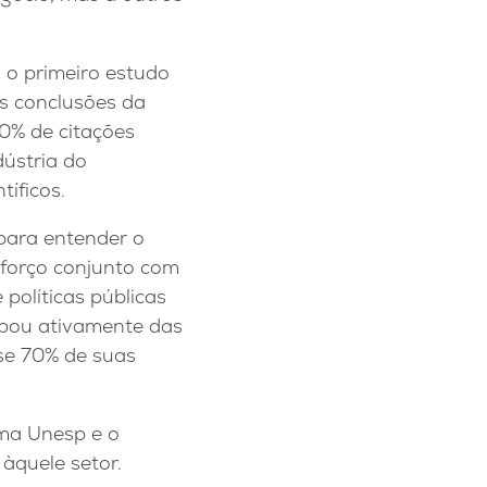
 o primeiro estudo
as conclusões da
50% de citações
ústria do
íficos.
para entender o
esforço conjunto com
 políticas públicas
ipou ativamente das
se 70% de suas
ma Unesp e o
 àquele setor.