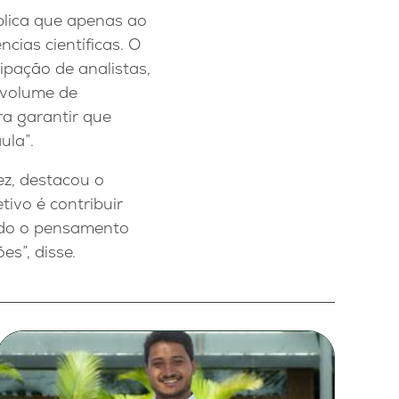
plica que apenas ao
cias científicas. O
ipação de analistas,
o volume de
ra garantir que
ula”.
ez, destacou o
ivo é contribuir
ando o pensamento
es”, disse.