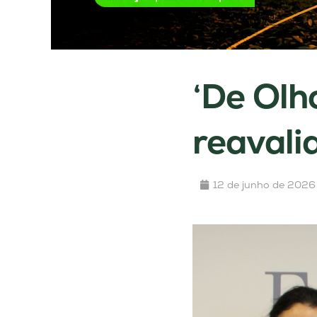
‘De Olh
reavali
12 de junho de 2026