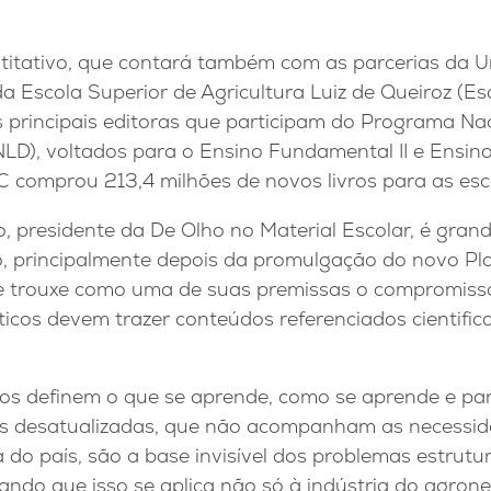
titativo, que contará também com as parcerias da U
a Escola Superior de Agricultura Luiz de Queiroz (Es
as principais editoras que participam do Programa Nac
NLD), voltados para o Ensino Fundamental II e Ensi
 comprou 213,4 milhões de novos livros para as esco
o, presidente da De Olho no Material Escolar, é gran
, principalmente depois da promulgação do novo Pl
 trouxe como uma de suas premissas o compromisso 
ticos devem trazer conteúdos referenciados cientifi
icos definem o que se aprende, como se aprende e p
es desatualizadas, que não acompanham as necessid
 do país, são a base invisível dos problemas estrutu
brando que isso se aplica não só à indústria do agron