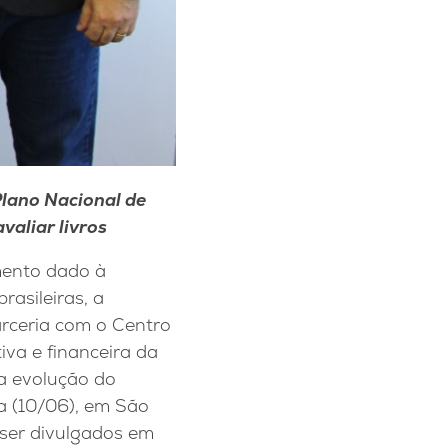
Plano Nacional de
aliar livros
mento dado à
rasileiras, a
arceria com o Centro
va e financeira da
a evolução do
ra (10/06), em São
 ser divulgados em