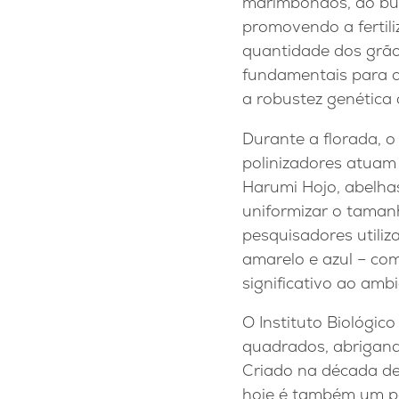
marimbondos, ao bus
promovendo a fertil
quantidade dos grãos
fundamentais para a
a robustez genética 
Durante a florada, o
polinizadores atuam
Harumi Hojo, abelha
uniformizar o tamanh
pesquisadores utili
amarelo e azul – co
significativo ao ambi
O Instituto Biológi
quadrados, abrigand
Criado na década de
hoje é também um pon