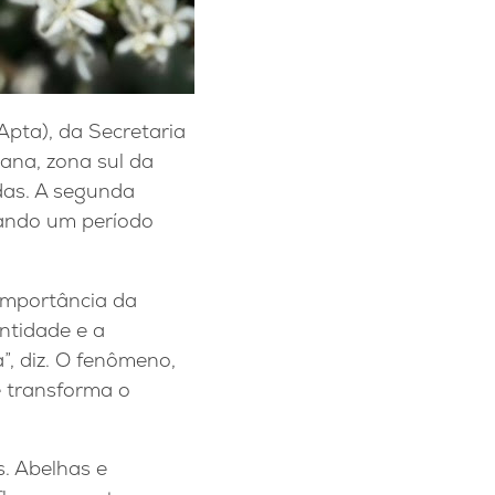
Apta), da Secretaria
iana, zona sul da
das. A segunda
cando um período
.
importância da
ntidade e a
”, diz. O fenômeno,
 transforma o
s. Abelhas e