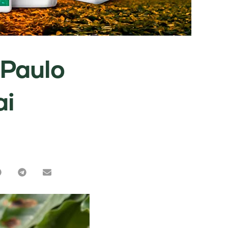
 Paulo
ai