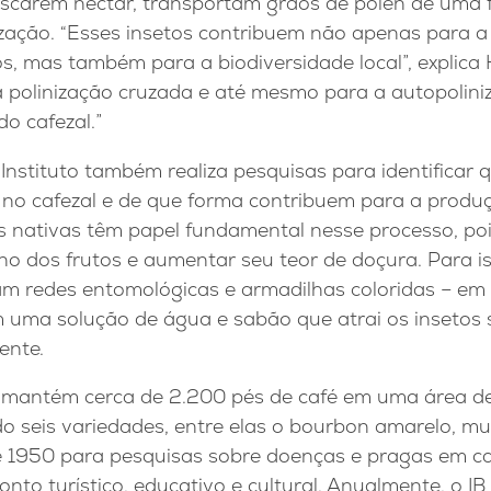
carem néctar, transportam grãos de pólen de uma fl
ização. “Esses insetos contribuem não apenas para a
, mas também para a biodiversidade local”, explica 
 polinização cruzada e até mesmo para a autopolini
do cafezal.”
 Instituto também realiza pesquisas para identificar 
 no cafezal e de que forma contribuem para a prod
s nativas têm papel fundamental nesse processo, po
o dos frutos e aumentar seu teor de doçura. Para is
zam redes entomológicas e armadilhas coloridas – em
m uma solução de água e sabão que atrai os insetos
ente.
co mantém cerca de 2.200 pés de café em uma área de
o seis variedades, entre elas o bourbon amarelo, mu
 1950 para pesquisas sobre doenças e pragas em ca
to turístico, educativo e cultural. Anualmente, o IB 