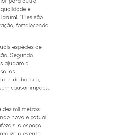
or para outra,
 qualidade e
Harumi. “Eles são
zação, fortalecendo
quais espécies de
ução. Segundo
is ajudam a
so, os
 tons de branco,
 sem causar impacto
 dez mil metros
ndo novo e catuaí.
fezais, o espaço
realiza o evento