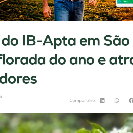
 do IB-Apta em São
florada do ano e atr
adores
5
Compartilhe: