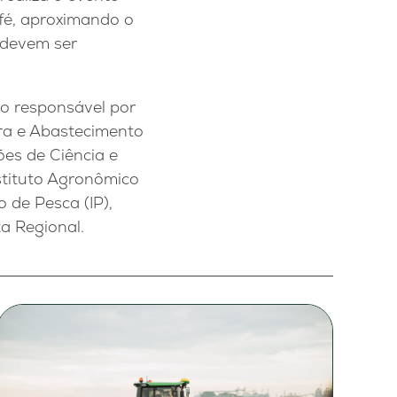
afé, aproximando o
e devem ser
ão responsável por
ura e Abastecimento
ões de Ciência e
nstituto Agronômico
to de Pesca (IP),
ta Regional.