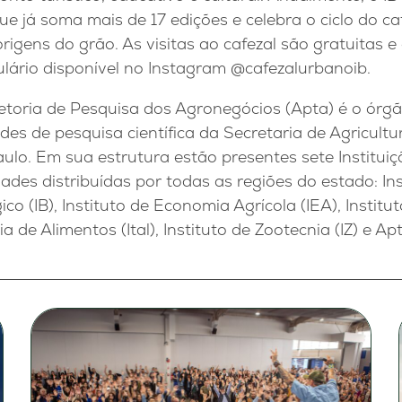
ue já soma mais de 17 edições e celebra o ciclo do c
rigens do grão. As visitas ao cafezal são gratuitas 
lário disponível no Instagram @cafezalurbanoib.
retoria de Pesquisa dos Agronegócios (Apta) é o órg
des de pesquisa científica da Secretaria de Agricult
lo. Em sua estrutura estão presentes sete Instituiç
ades distribuídas por todas as regiões do estado: I
gico (IB), Instituto de Economia Agrícola (IEA), Institu
ia de Alimentos (Ital), Instituto de Zootecnia (IZ) e Ap