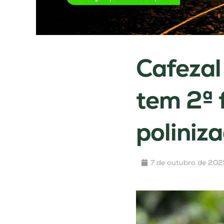
Cafezal
tem 2ª 
poliniz
7 de outubro de 202