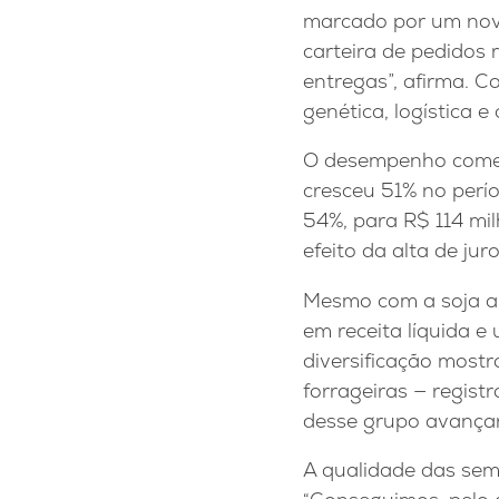
marcado por um novo
carteira de pedidos 
entregas”, afirma. C
genética, logística e 
O desempenho comerc
cresceu 51% no perí
54%, para R$ 114 mi
efeito da alta de ju
Mesmo com a soja ai
em receita líquida e
diversificação mostra
forrageiras — regis
desse grupo avança
A qualidade das sem