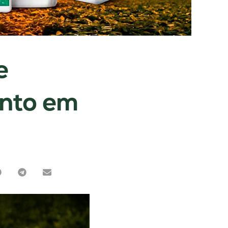
e
ento em