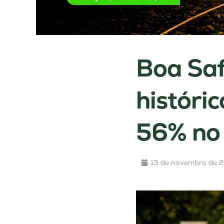
Boa Saf
históri
56% no
13 de novembro de 