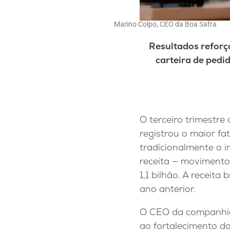
Marino Colpo, CEO da Boa Safra
Resultados refor
carteira de pedi
O terceiro trimestr
registrou o maior f
tradicionalmente o i
receita — movimento 
1,1 bilhão. A receit
ano anterior.
O CEO da companhia,
ao fortalecimento da