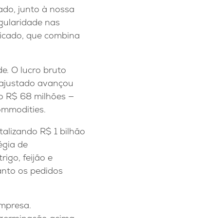
do, junto à nossa
egularidade nas
ificado, que combina
e. O lucro bruto
 ajustado avançou
do R$ 68 milhões —
commodities.
alizando R$ 1 bilhão
égia de
rigo, feijão e
anto os pedidos
mpresa.