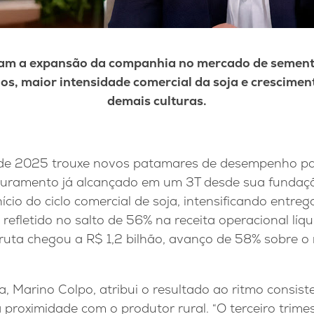
çam a expansão da companhia no mercado de sement
dos, maior intensidade comercial da soja e crescimen
demais culturas.
e de 2025 trouxe novos patamares de desempenho pa
aturamento já alcançado em um 3T desde sua fundaç
nício do ciclo comercial de soja, intensificando entre
refletido no salto de 56% na receita operacional líqu
a bruta chegou a R$ 1,2 bilhão, avanço de 58% sobre 
 Marino Colpo, atribui o resultado ao ritmo consist
 proximidade com o produtor rural. “O terceiro trimes