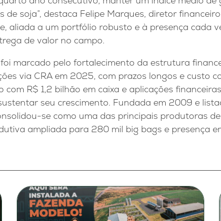
quarto ano consecutivo, manter um índice médio de
de soja”, destaca Felipe Marques, diretor financeir
e, aliada a um portfólio robusto e à presença cada 
ntrega de valor no campo.
foi marcado pelo fortalecimento da estrutura financ
ções via CRA em 2025, com prazos longos e custo co
 com R$ 1,2 bilhão em caixa e aplicações financeira
 sustentar seu crescimento. Fundada em 2009 e list
onsolidou-se como uma das principais produtoras de
utiva ampliada para 280 mil big bags e presença e