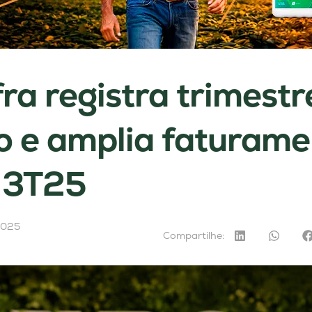
ra registra trimestr
co e amplia faturam
 3T25
2025
Compartilhe: