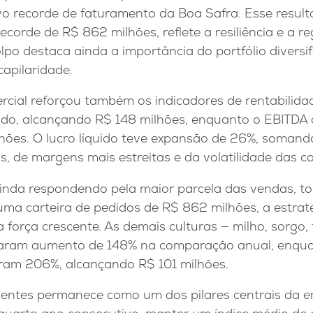
 recorde de faturamento da Boa Safra. Esse resulta
recorde de R$ 862 milhões, reflete a resiliência e a r
olpo destaca ainda a importância do portfólio divers
capilaridade.
ial reforçou também os indicadores de rentabilidad
odo, alcançando R$ 148 milhões, enquanto o EBITDA
lhões. O lucro líquido teve expansão de 26%, soman
ros, de margens mais estreitas e da volatilidade das 
nda respondendo pela maior parcela das vendas, tot
 uma carteira de pedidos de R$ 862 milhões, a estrat
 força crescente. As demais culturas — milho, sorgo, t
traram aumento de 148% na comparação anual, enqu
ram 206%, alcançando R$ 101 milhões.
entes permanece como um dos pilares centrais da e