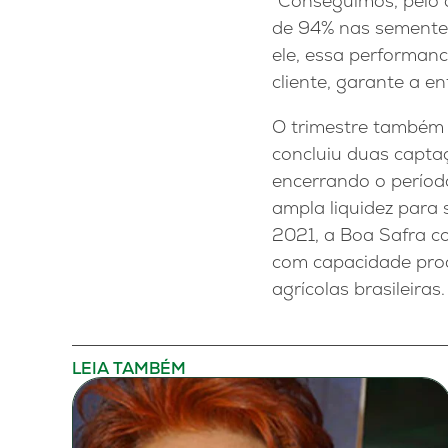
“Conseguimos, pelo 
de 94% nas sementes 
ele, essa performanc
cliente, garante a e
O trimestre também 
concluiu duas capta
encerrando o período
ampla liquidez para
2021, a Boa Safra c
com capacidade prod
agrícolas brasileiras.
LEIA TAMBÉM