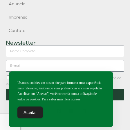
Anuncie
Imprensa
Contato
Newsletter
Concordo em receber newsletter do Grupo Publique e divulgação de
Usamos cookies em nosso site para fornecer uma experiência
parceiros.
mais relevante, lembrando suas preferências e visitas repetidas.
Ao clicar em “Aceitar”, você concorda com a utilização de
Enviar
todos os cookies. Para saber mais, leia nossos
Aceitar
2026 | Todos os direitos reservados.