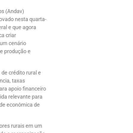
os (Andav)
rovado nesta quarta-
ral e que agora
a criar
 um cenário
e produção e
e crédito rural e
ncia, taxas
ara apoio financeiro
da relevante para
dade econômica de
utores rurais em um