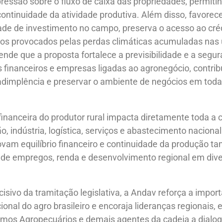
ressão sobre o fluxo de caixa das propriedades, permiti
ontinuidade da atividade produtiva. Além disso, favorec
de de investimento no campo, preserva o acesso ao crédi
s provocados pelas perdas climáticas acumuladas nas ú
e que a proposta fortalece a previsibilidade e a segura
 financeiros e empresas ligadas ao agronegócio, contribu
dimplência e preservar o ambiente de negócios em toda
financeira do produtor rural impacta diretamente toda a 
ão, indústria, logística, serviços e abastecimento naciona
am equilíbrio financeiro e continuidade da produção 
 de empregos, renda e desenvolvimento regional em dive
ivo da tramitação legislativa, a Andav reforça a import
cional do agro brasileiro e encoraja lideranças regionais
sumos Agropecuários e demais agentes da cadeia a dial