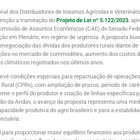
al dos Distribuidores de Insumos Agrícolas e Veterinári
nção a tramitação do
Projeto de Lei nº 5.122/2023
, ap
 Comissão de Assuntos Econômicos (CAE) do Senado Fede
ção em Plenário, em regime de urgência.
A proposta busc
negociação das dívidas dos produtores rurais diante de
ções no mercado de commodities, aumento dos custos d
 climáticos registrados nos últimos anos.
evê condições especiais para repactuação de operações d
Rural (CPRs), com ampliação de prazos, período de carê
rme o perfil do produtor e criação de linhas específicas p
ção da Andav, o avanço da proposta representa uma medi
pacidade produtiva do agro brasileiro e para a estabili
ecuária.
ui para proporcionar maior equilíbrio financeiro aos prod