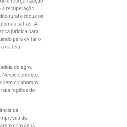
ndo a reorganização
e a recuperação
to rural e reduz os
ltimas safras.
A
nça jurídica para
indo para evitar o
 a cadeia
cadeia do agro,
l. Nesse contexto,
também colaboram
rsas regiões do
ância da
, empresas da
ogarem com seus