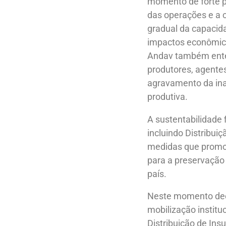
momento de forte p
das operações e a c
gradual da capacida
impactos econômico
Andav também entend
produtores, agentes
agravamento da ina
produtiva.
A sustentabilidade 
incluindo Distribuiç
medidas que promov
para a preservação
país.
Neste momento decis
mobilização institu
Distribuição de In