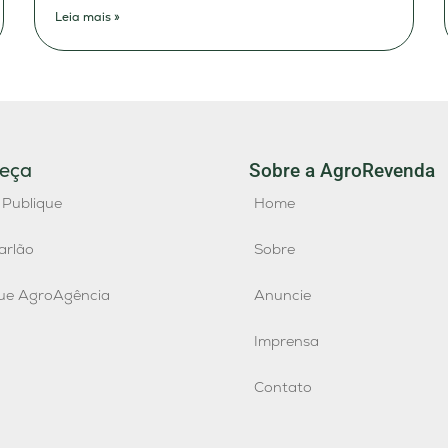
Leia mais »
eça
Sobre a AgroRevenda
 Publique
Home
arlão
Sobre
que AgroAgência
Anuncie
Imprensa
Contato