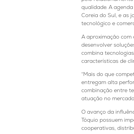
qualidade. A agend
Coreia do Sul, e as
tecnológico e comerc
A aproximação com o
desenvolver soluções
combina tecnologias 
características de c
“Mais do que compet
entregam alta perfo
combinação entre te
atuação no mercado”
O avanço da influên
Tóquio possuem impac
cooperativas, distr