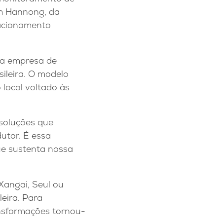
m Hannong, da
lacionamento
da empresa de
sileira. O modelo
 local voltado às
soluções que
utor. É essa
ue sustenta nossa
Xangai, Seul ou
eira. Para
ansformações tornou-