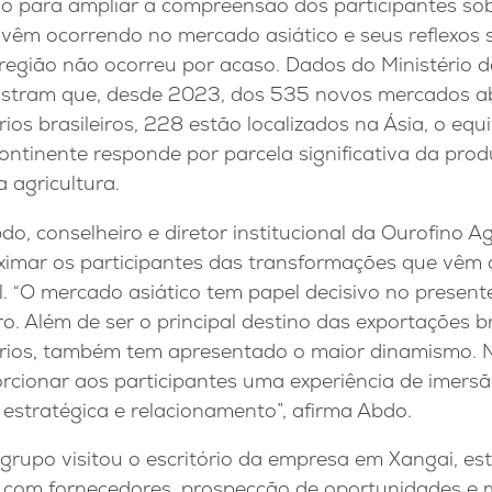
do para ampliar a compreensão dos participantes so
vêm ocorrendo no mercado asiático e seus reflexos 
 região não ocorreu por acaso. Dados do Ministério d
stram que, desde 2023, dos 535 novos mercados a
os brasileiros, 228 estão localizados na Ásia, o equ
 continente responde por parcela significativa da pr
a agricultura.
, conselheiro e diretor institucional da Ourofino Ag
roximar os participantes das transformações que vêm
l. “O mercado asiático tem papel decisivo no present
ro. Além de ser o principal destino das exportações br
rios, também tem apresentado o maior dinamismo. N
orcionar aos participantes uma experiência de imers
estratégica e relacionamento”, afirma Abdo.
grupo visitou o escritório da empresa em Xangai, es
 com fornecedores, prospecção de oportunidades e