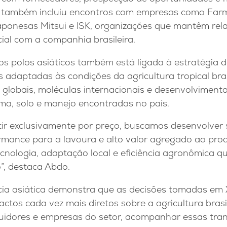
a também incluiu encontros com empresas como Far
 japonesas Mitsui e ISK, organizações que mantêm re
ial com a companhia brasileira.
s polos asiáticos também está ligada à estratégia 
 adaptadas às condições da agricultura tropical bra
globais, moléculas internacionais e desenvolvimento
lima, solo e manejo encontradas no país.
ir exclusivamente por preço, buscamos desenvolver 
rmance para a lavoura e alto valor agregado ao prod
cnologia, adaptação local e eficiência agronômica q
, destaca Abdo.
cia asiática demonstra que as decisões tomadas em 
tos cada vez mais diretos sobre a agricultura brasil
ibuidores e empresas do setor, acompanhar essas tr