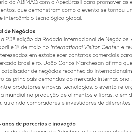
eria da ABIMAQ com a ApexBrasil para promover as 
entos, que demonstram como o evento se tornou um
 intercâmbio tecnológico global.
l de Negócios
a 23º edição da Rodada Internacional de Negócios, 
abril e 1º de maio no
International Visitor Center
, e r
nteressados em estabelecer contatos comerciais para
rcado brasileiro. João Carlos Marchesan afirma que
catalisador de negócios reconhecido internacional
ro às principais demandas do mercado internacional
ntre produtores e novas tecnologias, o evento refor
ia mundial na produção de alimentos e fibras, além 
, atraindo compradores e investidores de diferentes
4 anos de parcerias e inovação
é um dos destaques da Agrishow e tem como objetivo