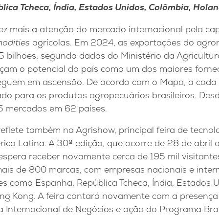
lica Tcheca, Índia, Estados Unidos, Colômbia, Hola
vez mais a atenção do mercado internacional pela ca
odities
agrícolas. Em 2024, as exportações do agron
5 bilhões, segundo dados do Ministério da Agricultur
çam o potencial do país como um dos maiores forne
eguem em ascensão. De acordo com o Mapa, a cada 
o para os produtos agropecuários brasileiros. Desd
5 mercados em 62 países.
flete também na Agrishow, principal feira de tecnol
ca Latina. A 30ª edição, que ocorre de 28 de abril 
 espera receber novamente cerca de 195 mil visitante
 mais de 800 marcas, com empresas nacionais e inter
s como Espanha, República Tcheca, Índia, Estados U
ng Kong. A feira contará novamente com a presença
a Internacional de Negócios e ação do Programa Bra