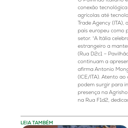
conexão tecnológica 
agrícolas até tecnolo
Trade Agency (ITA), 
país europeu como pa
setor. “A Itália cele
estrangeiro a mante
(Rua D2c1 – Pavilhã
continuam a aprese
afirma Antonio Mong
(ICE/ITA). Atento ao
podem surgir para in
presença na Agrisho
na Rua F1d2, dedica
LEIA TAMBÉM