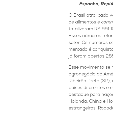
Espanha, Repúb
O Brasil atrai cada 
de alimentos e
comm
totalizaram R$ 991,1
Esses números refor
setor. Os números s
mercado é conquistad
já foram abertos 28
Esse movimento se re
agronegócio da Améri
Ribeirão Preto (SP),
países diferentes e
destaque para naçõe
Holanda, China e Ho
estrangeiros, Rodad