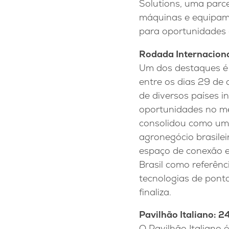
Solutions, uma parc
máquinas e equipam
para oportunidades e
Rodada Internaciona
Um dos destaques é 
entre os dias 29 de 
de diversos países i
oportunidades no me
consolidou como um 
agronegócio brasilei
espaço de conexão e
Brasil como referênc
tecnologias de ponta
finaliza.
Pavilhão Italiano: 2
O Pavilhão Italiano 