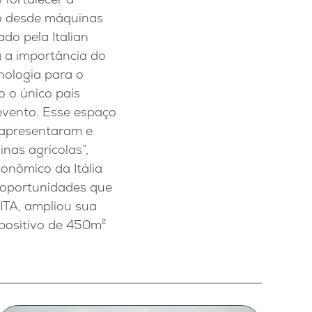
vão desde máquinas
ado pela Italian
a a importância do
nologia para o
do o único país
evento. Esse espaço
 apresentaram e
as agrícolas”,
onômico da Itália
às oportunidades que
 ITA, ampliou sua
positivo de 450m²