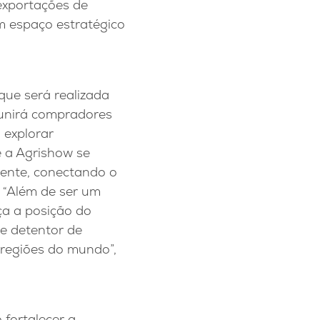
exportações de
 espaço estratégico
que será realizada
eunirá compradores
 explorar
 a Agrishow se
mente, conectando o
. “Além de ser um
ça a posição do
de detentor de
 regiões do mundo”,
 fortalecer a