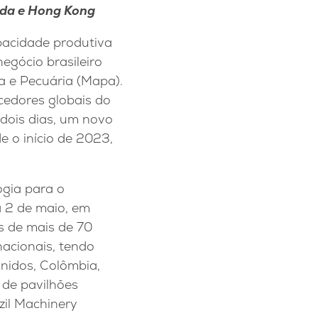
nda e Hong Kong
pacidade produtiva
egócio brasileiro
a e Pecuária (Mapa).
cedores globais do
dois dias, um novo
e o início de 2023,
ogia para o
a 2 de maio, em
s de mais de 70
nacionais, tendo
nidos, Colômbia,
 de pavilhões
zil Machinery