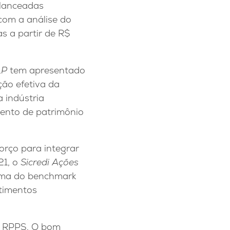
alanceadas
com a análise do
as a partir de R$
LP
tem apresentado
ão efetiva da
 indústria
ento de patrimônio
forço para integrar
21, o
Sicredi Ações
cima do benchmark
timentos
e RPPS. O bom