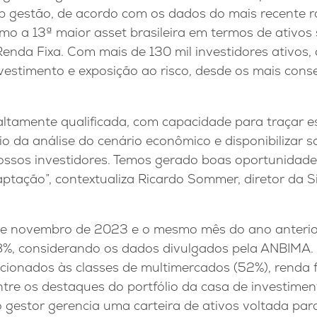
ob gestão, de acordo com os dados do mais recente 
o a 13ª maior asset brasileira em termos de ativos 
enda Fixa. Com mais de 130 mil investidores ativos,
nvestimento e exposição ao risco, desde os mais cons
ltamente qualificada, com capacidade para traçar e
o da análise do cenário econômico e disponibilizar s
ossos investidores. Temos gerado boas oportunidade
tação”, contextualiza Ricardo Sommer, diretor da Si
e novembro de 2023 e o mesmo mês do ano anterior,
%, considerando os dados divulgados pela ANBIMA.
cionados às classes de multimercados (52%), renda f
ntre os destaques do portfólio da casa de investimen
 o gestor gerencia uma carteira de ativos voltada para