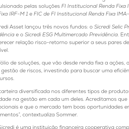
lsionado pelas soluções
FI Institucional Renda Fixa 
Fixa IRF-M 1
e
FIC de FI Institucional Renda Fixa IMA
redi Asset lançou três novos fundos: o
Sicredi Selic 
dência
e o
Sicredi ESG Multimercado Previdência
. En
recer relação risco-retorno superior a seus pares d
vel.
io de soluções, que vão desde renda fixa a ações, a
 gestão de riscos, investindo para buscar uma eficiê
ursos.
rteira diversificada nos diferentes tipos de produtos
dade na gestão em cada um deles. Acreditamos que 
epcionais e que o mercado tem boas oportunidades e
imentos”, contextualiza Sommer.
Sicredi é uma instituição financeira cooperativa co