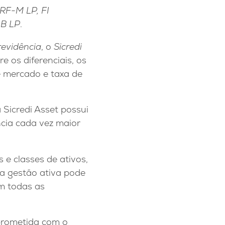
IRF-M LP, FI
-B LP
.
Previdência
, o
Sicredi
tre os diferenciais, os
e mercado e taxa de
 Sicredi Asset possui
ncia cada vez maior
 e classes de ativos,
a gestão ativa pode
m todas as
mprometida com o