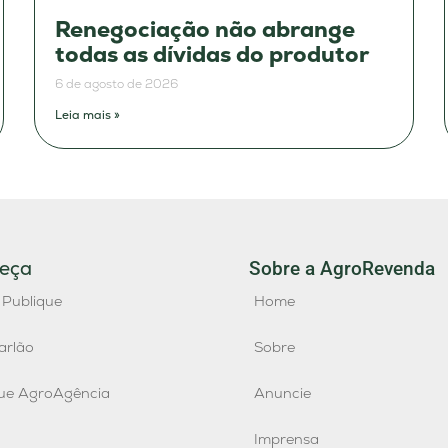
Renegociação não abrange
todas as dívidas do produtor
6 de agosto de 2026
Leia mais »
eça
Sobre a AgroRevenda
 Publique
Home
arlão
Sobre
que AgroAgência
Anuncie
Imprensa