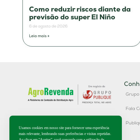
Como reduzir riscos diante da
previsão do super El Niño
6 de agosto de 2026
Leia mais »
Conh
Grupo
Fala C
Publi
Usamos cookies em nosso site para fornecer uma experiência
mais relevante, lembrando suas preferências e visitas repetidas.
Ao clicar em “Aceitar”, você concorda com a utilização de