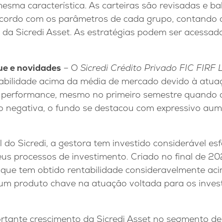
esma característica. As carteiras são revisadas e b
cordo com os parâmetros de cada grupo, contando 
s da Sicredi Asset. As estratégias podem ser acessad
ue e novidades
– O
Sicredi Crédito Privado FIC FIRF 
abilidade acima da média de mercado devido à atuaç
 performance, mesmo no primeiro semestre quando a
 negativa, o fundo se destacou com expressivo aum
l do Sicredi, a gestora tem investido considerável es
us processos de investimento. Criado no final de 20
que tem obtido rentabilidade consideravelmente a
um produto chave na atuação voltada para os inves
tante crescimento da Sicredi Asset no segmento d