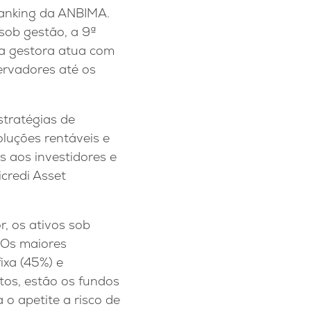
ranking da ANBIMA.
sob gestão, a 9ª
 a gestora atua com
ervadores até os
stratégias de
oluções rentáveis e
s aos investidores e
credi Asset
 os ativos sob
 Os maiores
ixa (45%) e
tos, estão os fundos
 o apetite a risco de