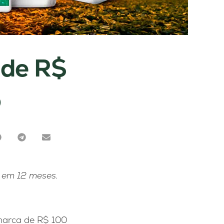
 de R$
o
% em 12 meses.
 marca de R$ 100