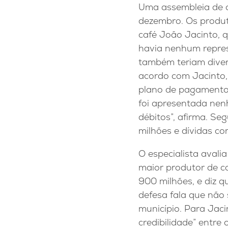
Uma assembleia de c
dezembro. Os produt
café João Jacinto, q
havia nenhum repres
também teriam diver
acordo com Jacinto,
plano de pagamento 
foi apresentada nen
débitos”, afirma. S
milhões e dívidas c
O especialista avali
maior produtor de ca
900 milhões, e diz 
defesa fala que não
município. Para Jaci
credibilidade” entre