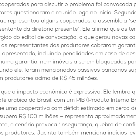
ooperados para discutir o problema foi convocada p
ores questionaram a reunião logo no início. Segundo
ue representou alguns cooperados, a assembleia “ser
entante da diretoria presente”. Ele afirma que os t
gido do edital de convocação, o que gerou novas co
 os representantes dos produtores cobraram garant
apresentado, incluindo penalidades em caso de de
huma garantia, nem imóveis a serem bloqueados par
egundo ele, foram mencionados passivos bancários su
om produtores acima de R$ 45 milhões.
a que o impacto econômico é expressivo. Ele lembra qu
fé arábica do Brasil, com um PIB (Produto Interno B
que uma cooperativa com déficit estimado em cerca d
 supera R$ 100 milhões — representa aproximadame
nto, o cenário provoca “insegurança, quebra de conf
 os produtores. Jacinto também menciona indícios le