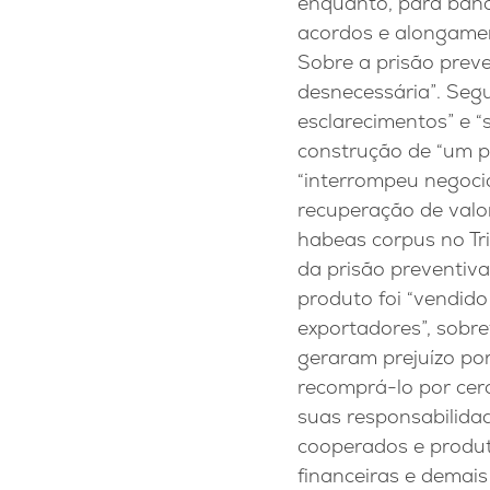
enquanto, para banc
acordos e alongamen
Sobre a prisão prev
desnecessária”. Seg
esclarecimentos” e “
construção de “um p
“interrompeu negoci
recuperação de valor
habeas corpus no Tr
da prisão preventiv
produto foi “vendid
exportadores”, sobr
geraram prejuízo po
recomprá-lo por cerc
suas responsabilidad
cooperados e produt
financeiras e demais