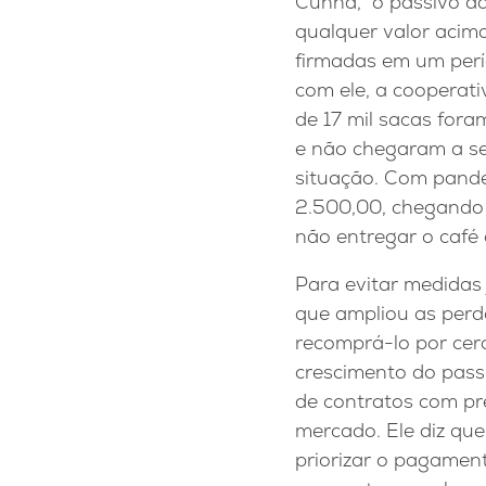
Cunha, “o passivo d
qualquer valor acima
firmadas em um perí
com ele, a cooperat
de 17 mil sacas for
e não chegaram a se
situação. Com pande
2.500,00, chegando 
não entregar o café
Para evitar medidas j
que ampliou as perd
recomprá-lo por cer
crescimento do pass
de contratos com pre
mercado. Ele diz que
priorizar o pagamen