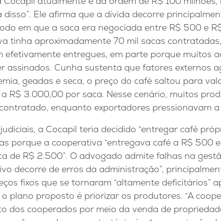
a Cocapil atualmente é da ordem de R$ 100 milhões
 disso”. Ele afirma que a dívida decorre principalme
odo em que a saca era negociada entre R$ 500 e R
iva tinha aproximadamente 70 mil sacas contratadas
am efetivamente entregues, em parte porque muitos 
r assinados. Cunha sustenta que fatores externos 
mia, geadas e seca, o preço do café saltou para val
a R$ 3.000,00 por saca. Nesse cenário, muitos pro
 contratado, enquanto exportadores pressionavam a 
udiciais, a Cocapil teria decidido “entregar café próp
as porque a cooperativa “entregava café a R$ 500 e
ca de R$ 2.500”. O advogado admite falhas na gestã
ivo decorre de erros da administração”, principalme
ços fixos que se tornaram “altamente deficitários” 
 o plano proposto é priorizar os produtores. “A coop
to dos cooperados por meio da venda de propriedades