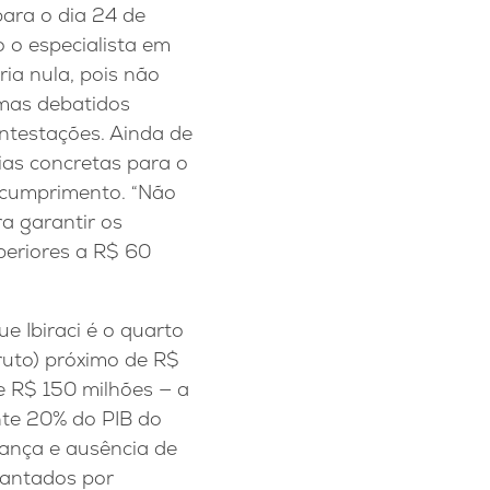
ara o dia 24 de
 o especialista em
ia nula, pois não
emas debatidos
ntestações. Ainda de
ias concretas para o
scumprimento. “Não
a garantir os
periores a R$ 60
e Ibiraci é o quarto
ruto) próximo de R$
e R$ 150 milhões — a
nte 20% do PIB do
iança e ausência de
vantados por