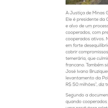
A Justiça de Minas 
Ele é presidente da
e alvo de um process
cooperados, com pre
cooperados ativos. 
em forte desequilíbri
cobrir compromissos
temerária, que culm
francano. Também sã
José Ivano Bruzique
levantamento da Polí
R$ 50 milhões”, diz 
Segundo a documenta
quando cooperados t
uma produtora relat