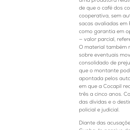
de que o café dos c
cooperativa, sem au
sacas avaliadas em 
como garantia em op
— valor parcial, ref
O material também 
sobre eventuais mov
consolidado de prej
que o montante pode 
apontada pelos auto
em que a Cocapil re
três a cinco anos. 
das dívidas e o des
policial e judicial.
Diante das acusaçõe