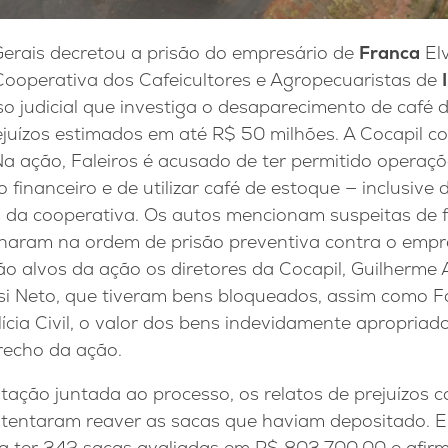
Gerais decretou a prisão do empresário de
Franca
Elv
 Cooperativa dos Cafeicultores e Agropecuaristas de
o judicial que investiga o desaparecimento de café 
juízos estimados em até R$ 50 milhões. A Cocapil c
Na ação, Faleiros é acusado de ter permitido operaç
o financeiro e de utilizar café de estoque — inclusive
 da cooperativa. Os autos mencionam suspeitas de 
inaram na ordem de prisão preventiva contra o empr
o alvos da ação os diretores da Cocapil, Guilherme
si Neto, que tiveram bens bloqueados, assim como F
cia Civil, o valor dos bens indevidamente apropriado
trecho da ação.
ção juntada ao processo, os relatos de prejuízos 
entaram reaver as sacas que haviam depositado. E
a ter 342 sacas avaliadas em R$ 803.700,00 e afirm