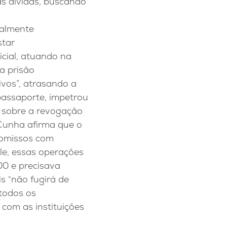
as dívidas, buscando
talmente
star
icial, atuando na
a prisão
vos”, atrasando a
passaporte, impetrou
o sobre a revogação
 Cunha afirma que o
romissos com
le, essas operações
00 e precisava
s “não fugirá de
 todos os
com as instituições