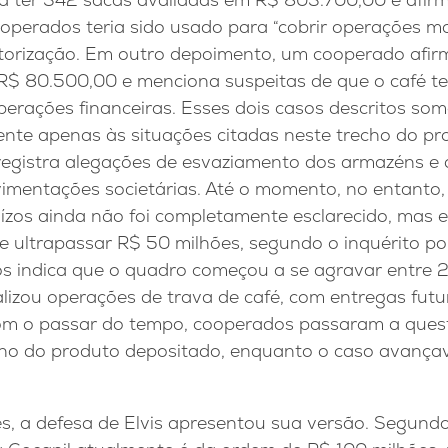
ooperados teria sido usado para “cobrir operações m
torização. Em outro depoimento, um cooperado afir
R$ 80.500,00 e menciona suspeitas de que o café ter
erações financeiras. Esses dois casos descritos s
erente apenas às situações citadas neste trecho do pr
registra alegações de esvaziamento dos armazéns e
imentações societárias. Até o momento, no entanto,
uízos ainda não foi completamente esclarecido, mas
ultrapassar R$ 50 milhões, segundo o inquérito poli
s indica que o quadro começou a se agravar entre 2
alizou operações de trava de café, com entregas fut
Com o passar do tempo, cooperados passaram a ques
tino do produto depositado, enquanto o caso avança
s, a defesa de Elvis apresentou sua versão. Segun