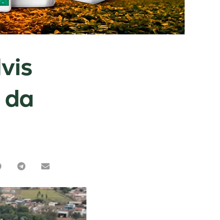
vis
e da