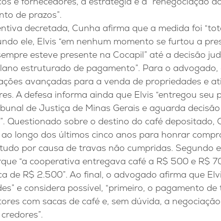
os e fornecedores, a estratégia é a “renegociação d
to de prazos”.
entiva decretada, Cunha afirma que a medida foi “to
undo ele, Elvis “em nenhum momento se furtou a pre
sempre esteve presente na Cocapil” até a decisão jud
lano estruturado de pagamento”. Para o advogado, 
ações avançadas para a venda de propriedades e ati
es. A defesa informa ainda que Elvis “entregou seu 
ibunal de Justiça de Minas Gerais e aguarda decisã
a”. Questionado sobre o destino do café depositado,
o ao longo dos últimos cinco anos para honrar comp
etudo por causa de travas não cumpridas. Segundo e
rque “a cooperativa entregava café a R$ 500 e R$ 7
a de R$ 2.500”. Ao final, o advogado afirma que Elvi
es” e considera possível, “primeiro, o pagamento de
ores com sacas de café e, sem dúvida, a negociação 
 credores”.