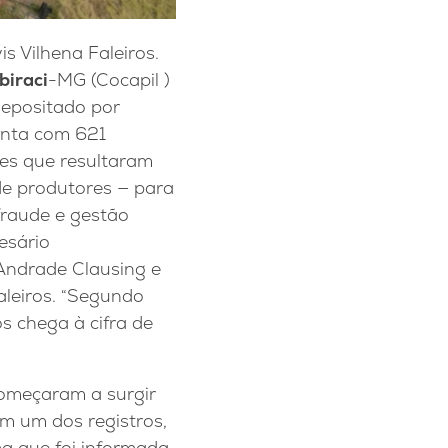
is Vilhena Faleiros.
Ibiraci
-MG (Cocapil )
depositado por
onta com 621
ões que resultaram
 de produtores — para
fraude e gestão
esário
 Andrade Clausing e
aleiros. “Segundo
s chega à cifra de
começaram a surgir
m um dos registros,
a que foi informada