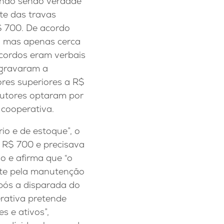
, não sendo verdade
nte das travas
$ 700. De acordo
, mas apenas cerca
acordos eram verbais
agravaram a
ores superiores a R$
dutores optaram por
cooperativa.
rio e de estoque”, o
 R$ 700 e precisava
o e afirma que “o
nte pela manutenção
após a disparada do
erativa pretende
 e ativos”,