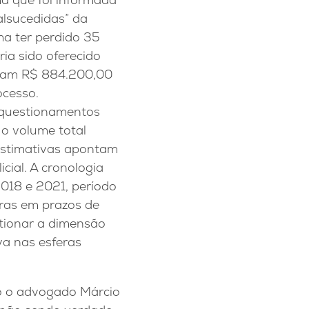
alsucedidas” da
ma ter perdido 35
ia sido oferecido
omam R$ 884.200,00
ocesso.
 questionamentos
 o volume total
 estimativas apontam
cial. A cronologia
018 e 2021, período
uras em prazos de
tionar a dimensão
va nas esferas
do o advogado Márcio