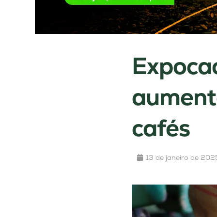
Expocac
aumento
cafés
13 de janeiro de 202