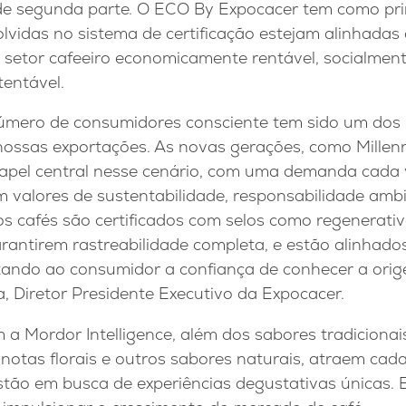
de segunda parte. O ECO By Expocacer tem como pri
lvidas no sistema de certificação estejam alinhadas 
setor cafeeiro economicamente rentável, socialment
entável.
úmero de consumidores consciente tem sido um dos p
ossas exportações. As novas gerações, como Millenni
el central nesse cenário, com uma demanda cada 
m valores de sustentabilidade, responsabilidade ambi
s cafés são certificados com selos como regenerativ
rantirem rastreabilidade completa, e estão alinhado
tando ao consumidor a confiança de conhecer a orige
, Diretor Presidente Executivo da Expocacer.
a Mordor Intelligence, além dos sabores tradicionais
notas florais e outros sabores naturais, atraem cad
tão em busca de experiências degustativas únicas. 