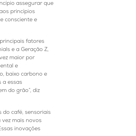
ncípio assegurar que
aos princípios
e consciente e
rincipais fatores
als e a Geração Z,
vez maior por
ental e
o, baixo carbono e
s a essas
m do grão”, diz
 do café, sensoriais
a vez mais novos
Essas inovações