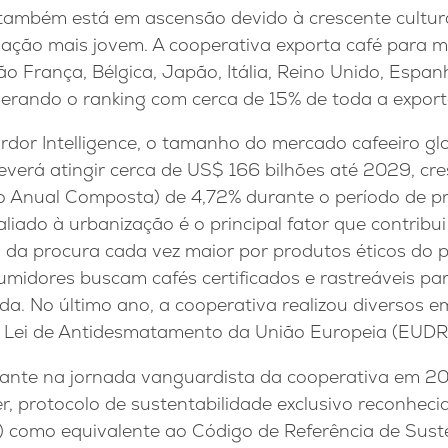
também está em ascensão devido à crescente cultu
lação mais jovem. A cooperativa exporta café para m
são França, Bélgica, Japão, Itália, Reino Unido, Espan
iderando o ranking com cerca de 15% de toda a expor
dor Intelligence, o tamanho do mercado cafeeiro gl
deverá atingir cerca de US$ 166 bilhões até 2029, 
o Anual Composta) de 4,72% durante o período de p
aliado à urbanização é o principal fator que contribu
da procura cada vez maior por produtos éticos do po
umidores buscam cafés certificados e rastreáveis par
ida. No último ano, a cooperativa realizou diversos
 Lei de Antidesmatamento da União Europeia (EUDR
nte na jornada vanguardista da cooperativa em 20
, protocolo de sustentabilidade exclusivo reconheci
) como equivalente ao Código de Referência de Sust