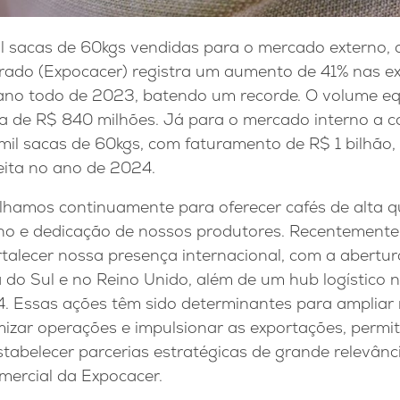
 sacas de 60kgs vendidas para o mercado externo, 
rrado (Expocacer) registra um aumento de 41% nas ex
no todo de 2023, batendo um recorde. O volume eq
a de R$ 840 milhões. Já para o mercado interno a c
il sacas de 60kgs, com faturamento de R$ 1 bilhão, 
eita no ano de 2024.
lhamos continuamente para oferecer cafés de alta qu
ho e dedicação de nossos produtores. Recentemente
rtalecer nossa presença internacional, com a abertu
 do Sul e no Reino Unido, além de um hub logístico 
 Essas ações têm sido determinantes para ampliar
mizar operações e impulsionar as exportações, permi
abelecer parcerias estratégicas de grande relevância
mercial da Expocacer.