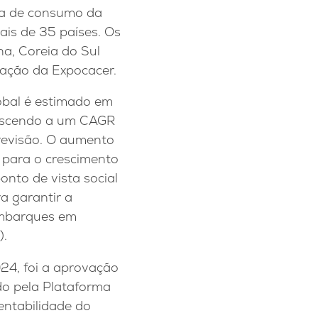
ra de consumo da
ais de 35 países. Os
ha, Coreia do Sul
tação da Expocacer.
obal é estimado em
crescendo a um CAGR
revisão. O aumento
i para o crescimento
nto de vista social
a garantir a
 embarques em
).
24, foi a aprovação
do pela Plataforma
entabilidade do