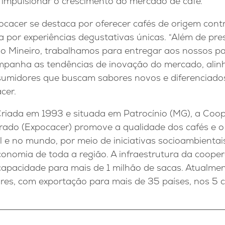
mpulsionar o crescimento do mercado de café.
pocacer se destaca por oferecer cafés de origem con
 por experiências degustativas únicas. “Além de pre
o Mineiro, trabalhamos para entregar aos nossos pa
mpanha as tendências de inovação do mercado, alin
umidores que buscam sabores novos e diferenciados”,
cer.
riada em 1993 e situada em Patrocínio (MG), a Coop
rrado (Expocacer) promove a qualidade dos cafés e o
 e no mundo, por meio de iniciativas socioambientai
nomia de toda a região. A infraestrutura da coope
apacidade para mais de 1 milhão de sacas. Atualme
res, com exportação para mais de 35 países, nos 5 c