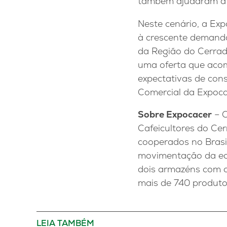
também ajudaram a i
Neste cenário, a Ex
à crescente demanda
da Região do Cerrad
uma oferta que aco
expectativas de cons
Comercial da Expoca
Sobre Expocacer
– C
Cafeicultores do Ce
cooperados no Brasil
movimentação da eco
dois armazéns com c
mais de 740 produto
LEIA TAMBÉM