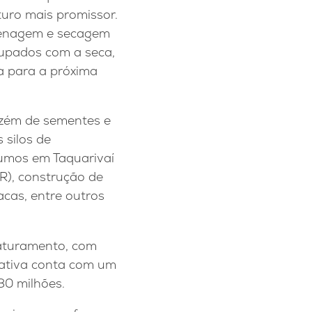
turo mais promissor.
azenagem e secagem
upados com a seca,
a para a próxima
zém de sementes e
 silos de
umos em Taquarivaí
R), construção de
cas, entre outros
faturamento, com
rativa conta com um
80 milhões.