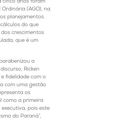
a cinco anos foram
Ordinária (AGO), na
nos planejamentos.
cálculos do que
 dos crescimentos
ulada, que é um
 parabenizou a
discurso, Ricken
e fidelidade com o
nta com uma gestão
epresenta os
l como a primeira
 executiva, pois este
vismo do Paraná”,