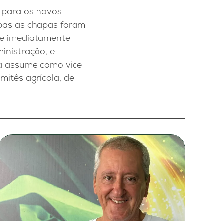
 para os novos
bas as chapas foram
 e imediatamente
inistração, e
ora assume como vice-
itês agrícola, de