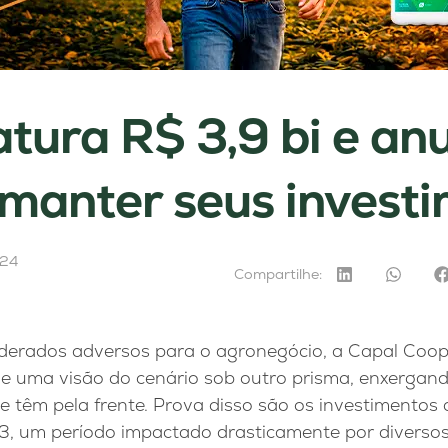
atura R$ 3,9 bi e an
 manter seus invest
024
Compartilhe:
erados adversos para o agronegócio, a Capal Coop
õe uma visão do cenário sob outro prisma, enxergan
 têm pela frente. Prova disso são os investimentos 
, um período impactado drasticamente por diversos