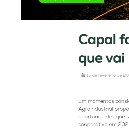
Capal f
que vai
15 de fevereiro de 2
Em momentos consid
Agroindustrial prop
oportunidades que se
cooperativa em 2023