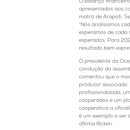
O balanço financeiro
apresentados aos co
matriz de Arapoti. 
“Nós analisamos cad
esperamos de cada s
esperados. Para 202
resultado bem express
O presidente da Oce
condução da assemble
comentou que o mode
produtor associado.
profissionalizada, u
cooperados e um pla
cooperativa a oficia
é um exemplo a ser 
afirma Ricken.