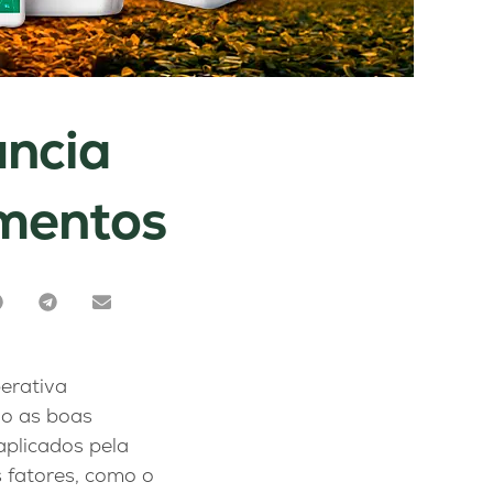
uncia
imentos
erativa
do as boas
aplicados pela
 fatores, como o