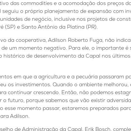
tivo das commodities e a acomodação dos preços do
l seguiu o próprio planejamento de expansão com i
unidades de negócio, inclusive nos projetos de cons
ré (SP) e Santo Antônio da Platina (PR).
vo da cooperativa, Adilson Roberto Fuga, não indica 
a de um momento negativo. Para ele, o importante é
 o histórico de desenvolvimento da Capal nos últim
tos em que a agricultura e a pecuária passaram por 
eu os investimentos. Quando o ambiente melhorou, 
ra continuar crescendo. Então, não podemos estagn
 o futuro, porque sabemos que vão existir adversid
o esse momento passar, estaremos preparados para
ara Adilson.
selho de Administração da Capal, Erik Bosch, comp