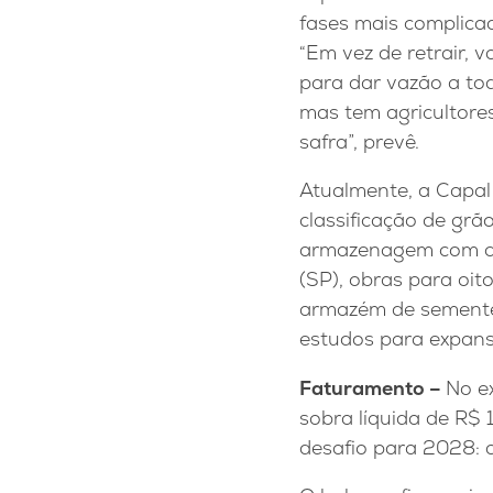
fases mais complicad
“Em vez de retrair,
para dar vazão a t
mas tem agricultore
safra”, prevê.
Atualmente, a Capa
classificação de grã
armazenagem com ca
(SP), obras para oi
armazém de sementes
estudos para expans
Faturamento –
No e
sobra líquida de R$
desafio para 2028: 