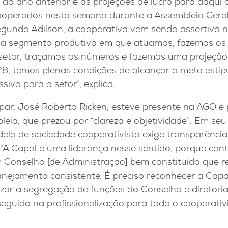
 do ano anterior e as projeções de lucro para daqui 
operados nesta semana durante a Assembleia Geral 
Segundo Adilson, a cooperativa vem sendo assertiva 
a segmento produtivo em que atuamos, fazemos os 
etor, traçamos os números e fazemos uma projeção
8, temos plenas condições de alcançar a meta estip
ivo para o setor”, explica.
par, José Roberto Ricken, esteve presente na AGO e
ia, que prezou por “clareza e objetividade”. Em seu 
lo de sociedade cooperativista exige transparência 
 “A Capal é uma liderança nesse sentido, porque co
m Conselho [de Administração] bem constituído que r
nejamento consistente. É preciso reconhecer a Capa
lizar a segregação de funções do Conselho e diretoria
seguido na profissionalização para todo o cooperati