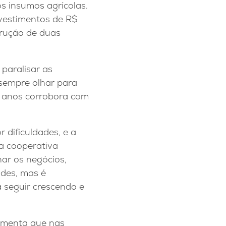
s insumos agrícolas.
nvestimentos de R$
trução de duas
paralisar as
 sempre olhar para
os anos corrobora com
dificuldades, e a
a cooperativa
ar os negócios,
ades, mas é
 seguir crescendo e
lementa que nas