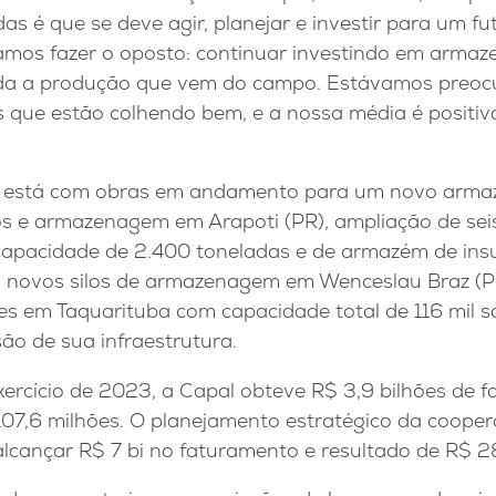
as é que se deve agir, planejar e investir para um fu
 vamos fazer o oposto: continuar investindo em arm
oda a produção que vem do campo. Estávamos preoc
s que estão colhendo bem, e a nossa média é positiv
l está com obras em andamento para um novo arma
os e armazenagem em Arapoti (PR), ampliação de seis
pacidade de 2.400 toneladas e de armazém de ins
to novos silos de armazenagem em Wenceslau Braz (P
 em Taquarituba com capacidade total de 116 mil sa
ão de sua infraestrutura.
xercício de 2023, a Capal obteve R$ 3,9 bilhões de 
 107,6 milhões. O planejamento estratégico da coope
alcançar R$ 7 bi no faturamento e resultado de R$ 2