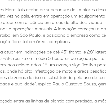
es Florestais acaba de superar um dos maiores desafi
meira vez no país, entra em operação um equipament
atuar com eficiência em áreas de alta declividade fr
enas a operações manuais. A inovação começou a op
araíba, em São Paulo, e posiciona a empresa como p
ação florestal em áreas complexas.
atuar em inclinações de até 45° frontal e 28° later
te FAE, realiza em média 5 hectares de roçada por 
errenos acidentados. “É um avanço significativo par
has, onde há alta infestação de mato e áreas desafi
res de zonas de risco e substituindo pelo uso de te
dade e qualidade”, explica Paulo Gustavo Souza, gere
roçada entre as linhas de plantio com precisão, a m