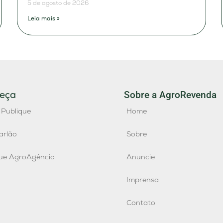
5 de agosto de 2026
Leia mais »
eça
Sobre a AgroRevenda
 Publique
Home
arlão
Sobre
que AgroAgência
Anuncie
Imprensa
Contato