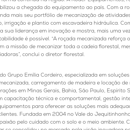
iabilizou a chegada do equipamento ao país. Com a r
inda mais seu portfólio de mecanização de atividades s
lo, irrigação e plantio com escavadeira hidráulica. C
rma sua liderança em inovação e mostra, mais uma ve
ntabilidade é possível. “A roçada mecanizada reforç
m a missão de mecanizar toda a cadeia
florestal, m
oras”, conclui o diretor florestal.
o Grupo Emília Cordeiro, especializada em soluções f
ta mecanizada, carregamento de madeira e locação de
ações em Minas Gerais, Bahia, São Paulo, Espírito
em capacitação técnica e comportamental, gestão int
equipamentos para oferecer as soluções mais adequ
 clientes. Fundada em 2004 no Vale do Jequitinhonha
 paixão pelo cuidado com o solo e o meio ambiente.
ar se consolidou no mercado pela visão inovadora n