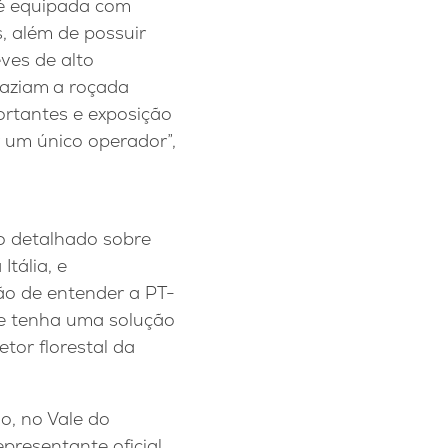
 é equipada com
, além de possuir
ves de alto
faziam
a roçada
rtantes e exposição
r um único operador”,
do detalhado sobre
Itália, e
ão de entender a PT-
te tenha uma solução
etor florestal da
o, no Vale do
presentante oficial