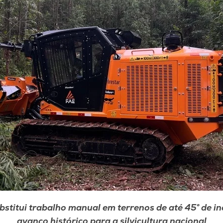
bstitui trabalho manual em terrenos de até 45° de in
avanço histórico para a silvicultura nacional