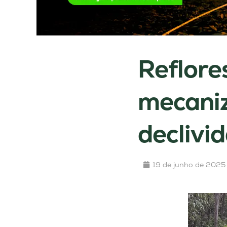
Reflore
mecaniz
declivi
19 de junho de 2025