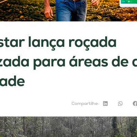
star lança roçada
ada para áreas de a
dade
Compartilhe: