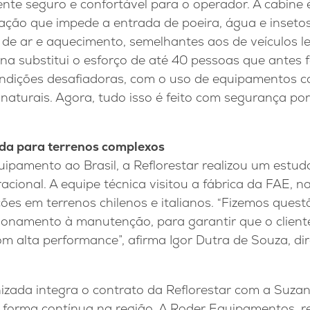
te seguro e confortável para o operador. A cabine
ação que impede a entrada de poeira, água e insetos
de ar e aquecimento, semelhantes aos de veículos le
na substitui o esforço de até 40 pessoas que antes 
ições desafiadoras, com o uso de equipamentos co
 naturais. Agora, tudo isso é feito com segurança po
da para terrenos complexos
uipamento ao Brasil, a Reflorestar realizou um estu
ional. A equipe técnica visitou a fábrica da FAE, na 
s em terrenos chilenos e italianos. “Fizemos quest
cionamento à manutenção, para garantir que o clien
om alta performance”, afirma Igor Dutra de Souza, dir
izada integra o contrato da Reflorestar com a Suzan
 forma contínua na região. A Roder Equipamentos, re