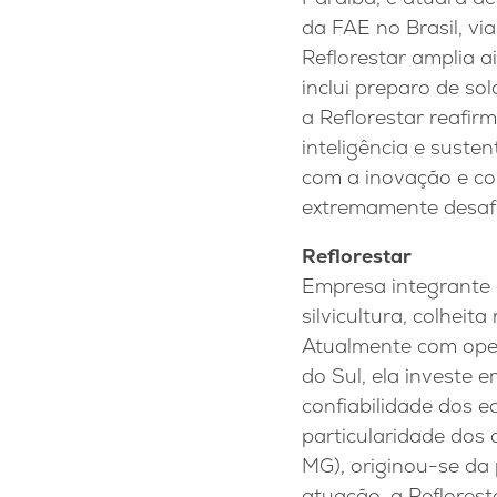
da FAE no Brasil, v
Reflorestar amplia a
inclui preparo de so
a Reflorestar reafi
inteligência e suste
com a inovação e co
extremamente desafiad
Reflorestar
Empresa integrante d
silvicultura, colhei
Atualmente com oper
do Sul, ela investe 
confiabilidade dos 
particularidade dos
MG), originou-se da
atuação, a Reflorest