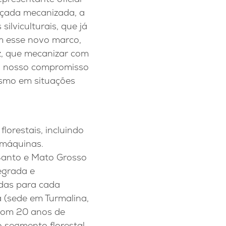
oçada mecanizada, a
ilviculturais, que já
om esse novo marco,
z, que mecanizar com
a o nosso compromisso
esmo em situações
lorestais, incluindo
 máquinas.
 Santo e Mato Grosso
egrada e
adas para cada
 (sede em Turmalina,
 Com 20 anos de
o segmento florestal