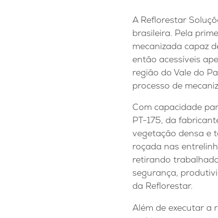
A Reflorestar Soluçõ
brasileira. Pela pri
mecanizada capaz de 
então acessíveis ap
região do Vale do P
processo de mecaniz
Com capacidade para 
PT-175, da fabrican
vegetação densa e t
roçada nas entrelin
retirando trabalhado
segurança, produtivi
da Reflorestar.
Além de executar a 