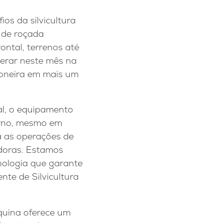
os da silvicultura
o de roçada
ontal, terrenos até
erar neste mês na
ioneira em mais um
al, o equipamento
turno, mesmo em
a as operações de
adoras. Estamos
cnologia que garante
nte de Silvicultura
áquina oferece um