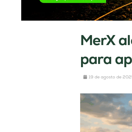
MerX al
para ap
19 de agosto de 202