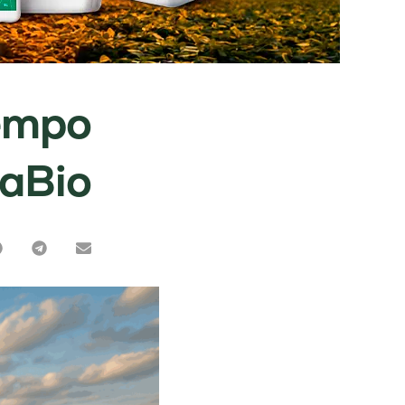
tempo
vaBio