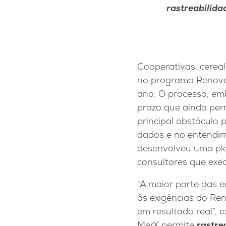
rastreabilida
Cooperativas, cereal
no programa RenovaB
ano. O processo, em
prazo que ainda perm
principal obstáculo
dados e no entendim
desenvolveu uma pla
consultores que exec
“A maior parte das 
às exigências do Re
em resultado real”, 
MerX permite
rastre