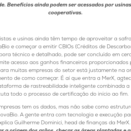
de. Benefícios ainda podem ser acessados por usinas,
cooperativas.
istas e usinas ainda têm tempo de aproveitar a safra
io e começar a emitir CBIOs (Créditos de Descarbon
bora técnico e detalhado, pode ser concluído em cer
ite acesso aos ganhos financeiros proporcionados pe
 para muitas empresas do setor está justamente na 
ento de como começar. É aí que entra a MerX, agtech
taforma de rastreabilidade inteligente combinada a
uta todo o processo de certificação do início ao fim.
empresas tem os dados, mas não sabe como estrutur
novaBio. A gente entra com tecnologia e execução pa
explica Guilherme Dominici, head de finanças da MerX
ar a origem dos grãos, checar as áreas plantadas e a