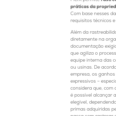
práticas da propried
Com base nesses dad
requisitos técnicos 
Além da rastreabili
diretamente na orga
documentação exigida
que agiliza o proces
equipe interna das c
ou usinas. De acord
empresa, os ganhos
expressivos – espec
considera que, com o
é possível alcançar 
elegível, dependendo
primas adquiridas pe
passa sem rastrear e