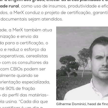
ade rural
, como uso de insumos, produtividade e efic
os, a MerX conduz o projeto de certificação, garant
e documentais sejam atendidos.
dade, a MerX também atua
nização e envio da
 para a certificação, o
so e reduz o esforço da
ooperativas, cerealistas
o com os consultores da
 com CBIOs podem ser
ialmente quando se
rientação especializada,
até 90% de fração
 do perfil das matérias-
la usina. “Cada dia que
Gilherme Dominici, head de fi
 certificar é um dia a