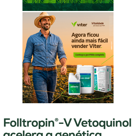
Folltropin®-V Vetoquinol
acelera a genética