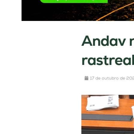
Andav n
rastrea
17 de outubro de 20