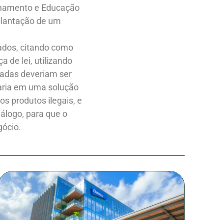
einamento e Educação
plantação de um
tados, citando como
 de lei, utilizando
uradas deveriam ser
taria em uma solução
s produtos ilegais, e
álogo, para que o
gócio.