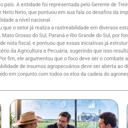
no país. A entidade foi representada pelo Gerente de Tr
z Neto Neto, que pontuou em sua fala os desafios da im
idade a nível nacional.
 que o setor já realiza a rastreabilidade em diversos es
ato Grosso do Sul, Paraná e Rio Grande do Sul, por força
e nota fiscal, e pontuou que essas iniciativas já estrut
ério da Agricultura e Pecuária, sugerindo que isso resul
Por fim, ele argumentou que o foco deve ser o combate ao
abilidade de insumos agropecuários deve ser aberta ao di
ído em conjunto com todos os elos da cadeia do agrone