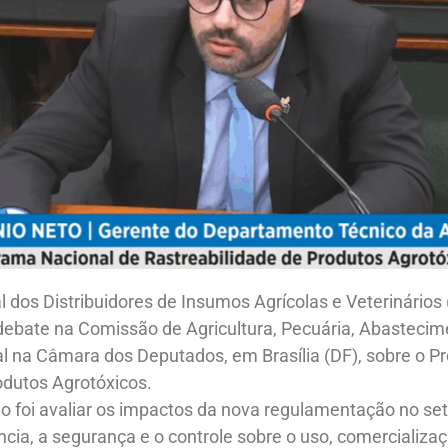
 dos Distribuidores de Insumos Agrícolas e Veterinários 
 debate na Comissão de Agricultura, Pecuária, Abastecim
l na Câmara dos Deputados, em Brasília (DF), sobre o P
odutos Agrotóxicos.
ão foi avaliar os impactos da nova regulamentação no set
cia, a segurança e o controle sobre o uso, comercializaç