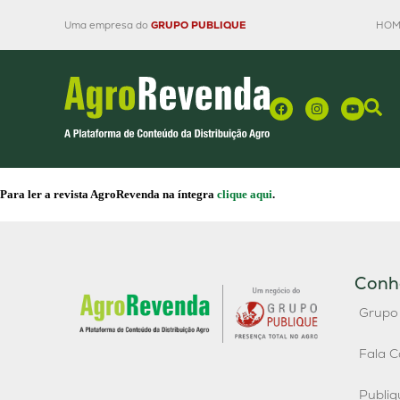
Uma empresa do
GRUPO PUBLIQUE
HOM
Para ler a revista AgroRevenda na íntegra
clique aqui
.
Conh
Grupo
Fala C
Publi