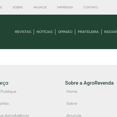
E
SOBRE
ANUNCIE
IMPRENSA
CONTATO
REVISTAS
NOTÍCIAS
OPINIÃO
PRATELEIRA
RADAR
eça
Sobre a AgroRevenda
 Publique
Home
arlão
Sobre
que AgroAgência
Anuncie