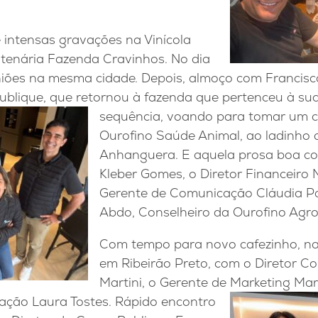
 intensas gravações na Vinícola
ntenária Fazenda Cravinhos. No dia
niões na mesma cidade. Depois, almoço com Francisco
ublique, que retornou à fazenda que pertenceu à su
sequência, voando para tomar
um c
Ourofino Saúde Animal, ao ladinho
Anhanguera. E aquela prosa boa co
Kleber Gomes, o Diretor Financeiro M
Gerente de Comunicação Cláudia Pa
Abdo, Conselheiro da Ourofino Agro
Com tempo para novo cafezinho, na
em Ribeirão Preto, com o Diretor Co
Martini, o Gerente de Marketing
Marc
ção Laura Tostes. Rápido encontro