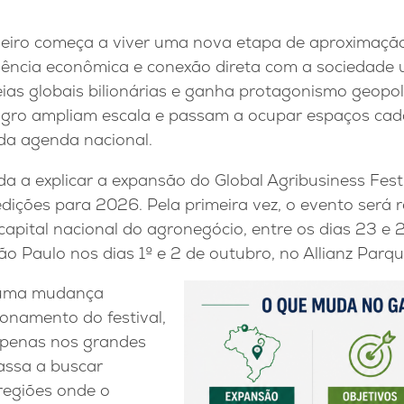
leiro começa a viver uma nova etapa de aproximaçã
luência econômica e conexão direta com a sociedade
as globais bilionárias e ganha protagonismo geopolí
agro ampliam escala e passam a ocupar espaços cad
 da agenda nacional.
a a explicar a expansão do Global Agribusiness Fes
ições para 2026. Pela primeira vez, o evento será r
capital nacional do agronegócio, entre os dias 23 e 26
 Paulo nos dias 1º e 2 de outubro, no Allianz Parqu
 uma mudança
onamento do festival,
apenas nos grandes
assa a buscar
regiões onde o