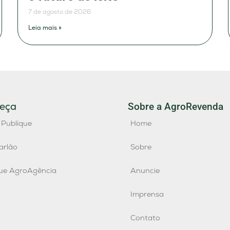
7 de agosto de 2026
Leia mais »
eça
Sobre a AgroRevenda
 Publique
Home
arlão
Sobre
que AgroAgência
Anuncie
Imprensa
Contato