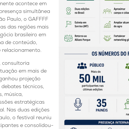
amente acontece em
 presença simultânea
ão Paulo, o GAFFFF
uas das regiões mais
gócio brasileiro em
a de conteúdo,
e relacionamento.
 consultoria
atuação em mais de
 ganhou projeção
r debates técnicos,
s, música,
ssões estratégicas
al. Nas duas edições
ulo, o festival reuniu
cipantes e consolidou-