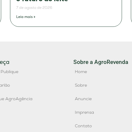
7 de agosto de 2026
Leia mais »
eça
Sobre a AgroRevenda
 Publique
Home
arlão
Sobre
que AgroAgência
Anuncie
Imprensa
Contato