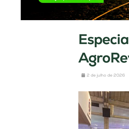
Especia
AgroRev
2 de julho de 2026