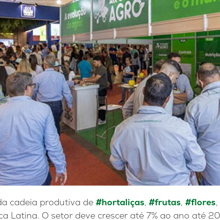
da cadeia produtiva de
#hortaliças
,
#frutas
,
#flores
,
ca Latina. O setor deve crescer até 7% ao ano até 2