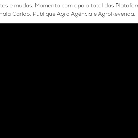
ntes e mudas. Momento com apoio total das Platafo
Fala Carlão, Publique Agro Agência e AgroRevenda.