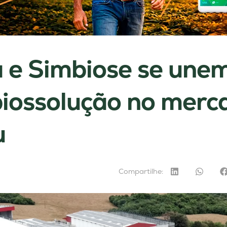
 e Simbiose se une
biossolução no merc
u
Compartilhe: