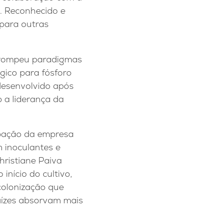
a. Reconhecido e
 para outras
o rompeu paradigmas
ógico para fósforo
desenvolvido após
 a liderança da
ipação da empresa
 inoculantes e
hristiane Paiva
início do cultivo,
colonização que
raízes absorvam mais