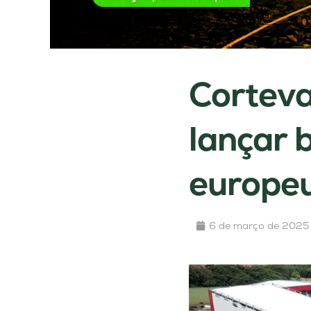
Corteva
lançar 
europe
6 de março de 2025