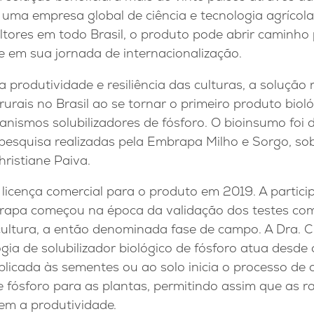
 uma empresa global de ciência e tecnologia agrícol
ltores em todo Brasil, o produto pode abrir caminho
e em sua jornada de internacionalização.
 produtividade e resiliência das culturas, a soluçã
rurais no Brasil ao se tornar o primeiro produto biol
nismos solubilizadores de fósforo. O bioinsumo foi 
pesquisa realizadas pela Embrapa Milho e Sorgo, sob
ristiane Paiva.
 licença comercial para o produto em 2019. A partic
apa começou na época da validação dos testes com
ultura, a então denominada fase de campo. A Dra. C
gia de solubilizador biológico de fósforo atua desde o 
licada às sementes ou ao solo inicia o processo de 
 de fósforo para as plantas, permitindo assim que as 
em a produtividade.