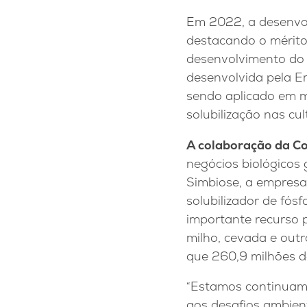
Em 2022, a desenvo
destacando o mérito
desenvolvimento do 
desenvolvida pela E
sendo aplicado em m
solubilização nas cu
A colaboração da C
negócios biológicos 
Simbiose, a empresa 
solubilizador de fó
importante recurso p
milho, cevada e outr
que 260,9 milhões de
“Estamos continuam
aos desafios ambient