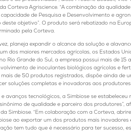
da Corteva Agriscience. “A combinação da qualidade 
capacidade de Pesquisa e Desenvolvimento e agrono
 deste objetivo”. O produto será rebatizado na Eu
rminado pela Corteva.
vez, planeja expandir o alcance da solução e alavan
um dos maiores mercados agrícolas, os Estados Un
 no Rio Grande do Sul, a empresa possui mais de 15 
olvimento de inoculantes biológicos agrícolas e ferti
 mais de 50 produtos registrados, dispõe ainda de 
cer soluções completas e inovadoras aos produtores
 e avanços tecnológicos, a Simbiose se estabeleceu
sinônimo de qualidade e parceiro dos produtores”, a
 da Simbiose. “Em colaboração com a Corteva, abri
iose ao exportar um dos produtos mais inovadores e
ação tem tudo que é necessário para ter sucesso, 