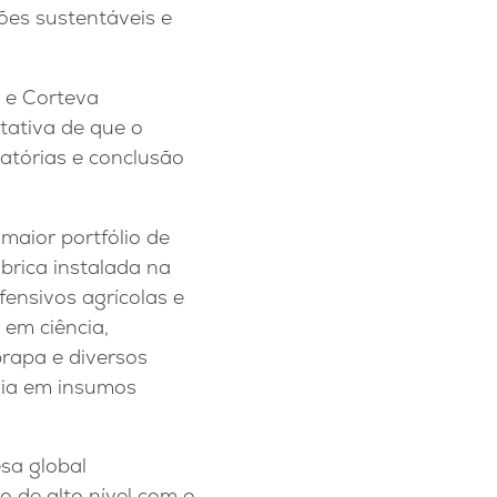
ões sustentáveis e
e e Corteva
tativa de que o
atórias e conclusão
maior portfólio de
brica instalada na
fensivos agrícolas e
 em ciência,
rapa e diversos
ogia em insumos
sa global
o de alto nível com o