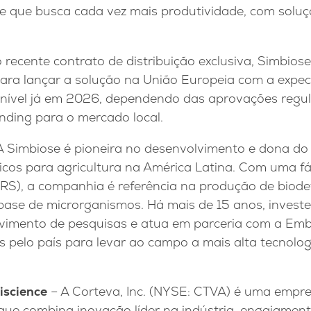
e que busca cada vez mais produtividade, com soluç
recente contrato de distribuição exclusiva, Simbios
para lançar a solução na União Europeia com a expec
onível já em 2026, dependendo das aprovações regul
nding para o mercado local.
A Simbiose é pioneira no desenvolvimento e dona do 
icos para agricultura na América Latina. Com uma fá
(RS), a companhia é referência na produção de biode
 base de microrganismos. Há mais de 15 anos, investe
vimento de pesquisas e atua em parceria com a Emb
os pelo país para levar ao campo a mais alta tecnol
iscience
– A Corteva, Inc. (NYSE: CTVA) é uma empre
ue combina inovação líder na indústria, engajament