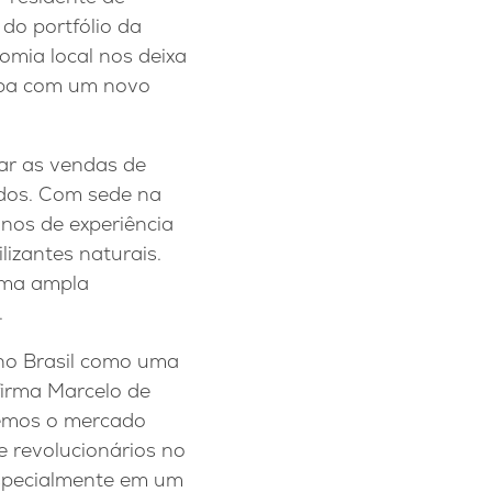
do portfólio da
mia local nos deixa
ropa com um novo
car as vendas de
idos. Com sede na
anos de experiência
lizantes naturais.
uma ampla
.
 no Brasil como uma
firma Marcelo de
remos o mercado
 revolucionários no
especialmente em um