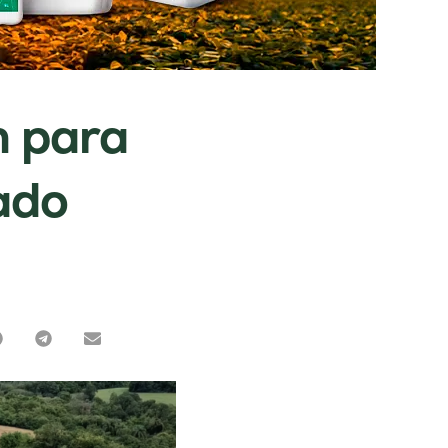
m para
ado