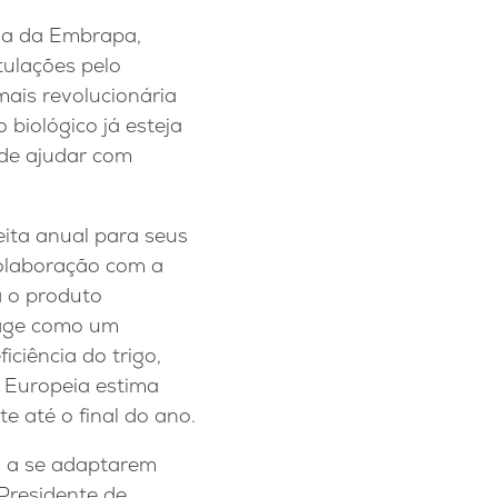
ia da Embrapa,
tulações pelo
ais revolucionária
biológico já esteja
 de ajudar com
eita anual para seus
colaboração com a
a o produto
a age como um
ciência do trigo,
o Europeia estima
e até o final do ano.
 a se adaptarem
-Presidente de