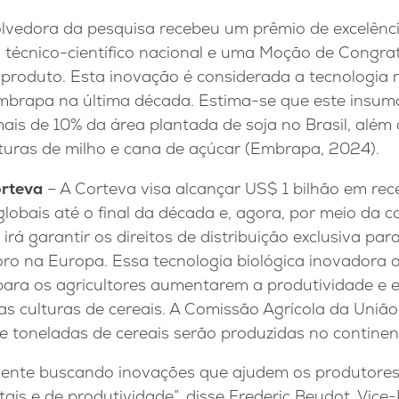
lvedora da pesquisa recebeu um prêmio de excelênc
 técnico-científico nacional e uma Moção de Congra
produto. Esta inovação é considerada a tecnologia m
mbrapa na última década. Estima-se que este insumo 
ais de 10% da área plantada de soja no Brasil, além
lturas de milho e cana de açúcar (Embrapa, 2024).
orteva
– A Corteva visa alcançar US$ 1 bilhão em rec
globais até o final da década e, agora, por meio da 
irá garantir os direitos de distribuição exclusiva par
sforo na Europa. Essa tecnologia biológica inovador
ara os agricultores aumentarem a produtividade e efi
as culturas de cereais. A Comissão Agrícola da Uniã
 toneladas de cereais serão produzidas no continent
ente buscando inovações que ajudem os produtores
ais e de produtividade”, disse Frederic Beudot, Vice