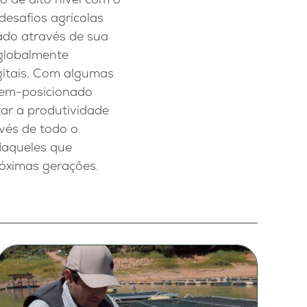
desafios agrícolas
ado através de sua
 globalmente
igitais. Com algumas
bem-posicionado
ar a produtividade
vés de todo o
daqueles que
óximas gerações.