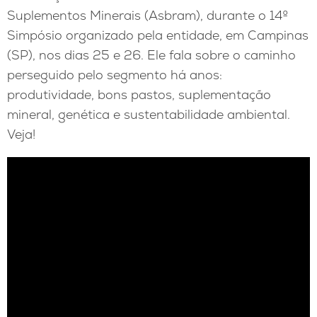
Suplementos Minerais (Asbram), durante o 14º
Simpósio organizado pela entidade, em Campinas
(SP), nos dias 25 e 26. Ele fala sobre o caminho
perseguido pelo segmento há anos:
produtividade, bons pastos, suplementação
mineral, genética e sustentabilidade ambiental.
Veja!