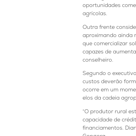
oportunidades comer
agrícolas.
Outra frente conside
aproximando ainda m
que comercializar so
capazes de aumentar 
conselheiro.
Segundo o executivo,
custos deverão form
ocorre em um moment
elos da cadeia agrop
“O produtor rural e
capacidade de crédit
financiamentos. Dian
Gongora.