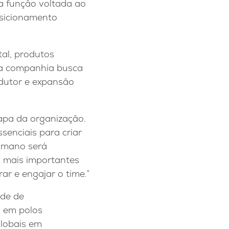
 função voltada ao
osicionamento
tal, produtos
, a companhia busca
dutor e expansão
apa da organização.
senciais para criar
humano será
s mais importantes
ar e engajar o time.”
ade de
 em polos
globais em