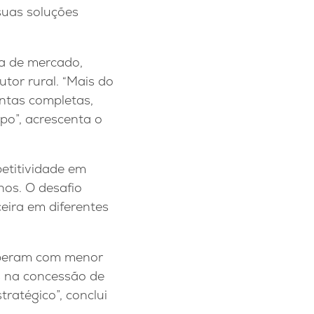
suas soluções
ia de mercado,
or rural. “Mais do
entas completas,
po”, acrescenta o
petitividade em
os. O desafio
eira em diferentes
 operam com menor
os na concessão de
ratégico”, conclui