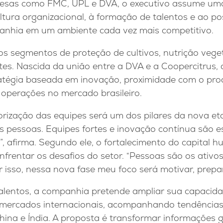
esas como FMC, UPL e DVA, o executivo assume uma
ltura organizacional, à formação de talentos e ao p
anhia em um ambiente cada vez mais competitivo.
os segmentos de proteção de cultivos, nutrição vege
ntes. Nascida da união entre a DVA e a Coopercitrus
atégia baseada em inovação, proximidade com o pro
 operações no mercado brasileiro.
orização das equipes será um dos pilares da nova et
 pessoas. Equipes fortes e inovação contínua são es
”, afirma. Segundo ele, o fortalecimento do capital 
frentar os desafios do setor. “Pessoas são os ativo
isso, nessa nova fase meu foco será motivar, prepar
alentos, a companhia pretende ampliar sua capacid
mercados internacionais, acompanhando tendências
hina e Índia. A proposta é transformar informações 