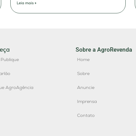
Leia mais »
eça
Sobre a AgroRevenda
 Publique
Home
arlão
Sobre
que AgroAgência
Anuncie
Imprensa
Contato