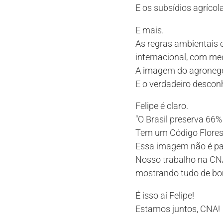
E os subsídios agrícol
E mais.
As regras ambientais 
internacional, com me
A imagem do agroneg
E o verdadeiro descon
Felipe é claro.
“O Brasil preserva 66%
Tem um Código Floresta
Essa imagem não é p
Nosso trabalho na CNA
mostrando tudo de bom
É isso aí Felipe!
Estamos juntos, CNA!