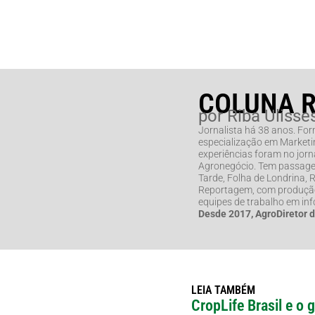
COLUNA 
por Riba Ulisse
Jornalista há 38 anos. Fo
especialização em Marketin
experiências foram no jorna
Agronegócio. Tem passage
Tarde, Folha de Londrina,
Reportagem, com produção 
equipes de trabalho em in
Desde 2017, AgroDiretor 
LEIA TAMBÉM
CropLife Brasil e o 