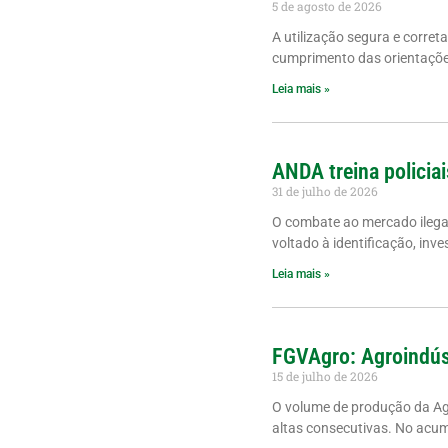
5 de agosto de 2026
A utilização segura e corret
cumprimento das orientações
Leia mais »
ANDA treina policiai
31 de julho de 2026
O combate ao mercado ilegal 
voltado à identificação, inve
Leia mais »
FGVAgro: Agroindús
15 de julho de 2026
O volume de produção da A
altas consecutivas. No acu