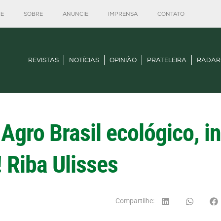
E
SOBRE
ANUNCIE
IMPRENSA
CONTATO
REVISTAS
NOTÍCIAS
OPINIÃO
PRATELEIRA
RADAR
gro Brasil ecológico, i
 Riba Ulisses
Compartilhe: